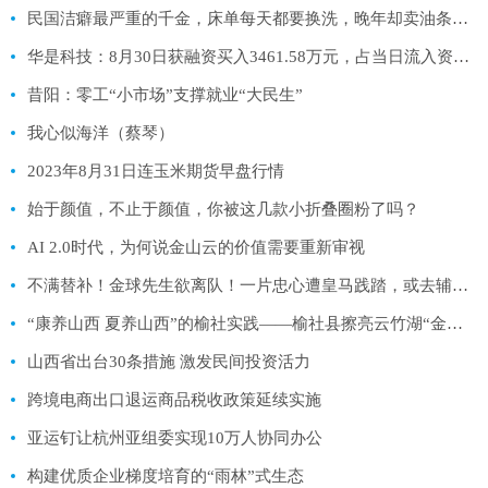
民国洁癖最严重的千金，床单每天都要换洗，晚年却卖油条维持生活
华是科技：8月30日获融资买入3461.58万元，占当日流入资金比例10.07%
昔阳：零工“小市场”支撑就业“大民生”
我心似海洋（蔡琴）
2023年8月31日连玉米期货早盘行情
始于颜值，不止于颜值，你被这几款小折叠圈粉了吗？
AI 2.0时代，为何说金山云的价值需要重新审视
不满替补！金球先生欲离队！一片忠心遭皇马践踏，或去辅佐梅西
“康养山西 夏养山西”的榆社实践——榆社县擦亮云竹湖“金字招牌”拉动文旅康养产业高品质发展
山西省出台30条措施 激发民间投资活力
跨境电商出口退运商品税收政策延续实施
亚运钉让杭州亚组委实现10万人协同办公
构建优质企业梯度培育的“雨林”式生态