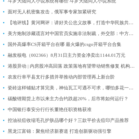
斗罗大陆同人小说系统有哪些 斗罗大陆同人小说系统
面对无人机密集攻击，俄军事专家加紧研究
【地评线】黄河网评：讲好关公忠义故事，打造中华民族共有的精神家园
美方炮制涉藏谎言对中国官员实施非法制裁，外交部：中方将对等反制
国外高爆率CS开箱平台在哪 最火爆的csgo开箱平台合集
融发核电（002366）8月31日主力资金净卖出1144.01万元
港股异动 | 内房股冲高回落 政策落地有望带动销售修复 机构称持续性仍需观察后续政策力度
农发行阜平县支行多措并举推动内部管理再上新台阶
瓷砖这样铺贴才算完美，神仙瓦工可遇不可求，哪怕多花一千也值得
碳酸锂期货上市以来主力合约跌超20%，后市将如何运行？
中国银行泰安分行行长董艳任职资格获准
控油祛痘收缩毛孔护肤品哪个好？三款平价去痘印产品推荐
黑龙江富锦：聚焦经济新赛道 打造创新驱动强引擎