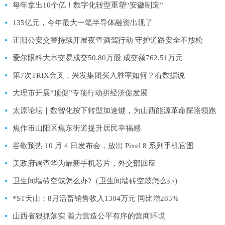
每年拿出10个亿！数字化转型重塑“安徽制造”
135亿元，今年最大一笔半导体融资出现了
正阳公安交警持续开展夜查酒驾行动 守护道路安全不放松
爱尔眼科大宗交易成交50.80万股 成交额762.51万元
第7次TRIX金叉，兴发集团买入胜率如何？看数据说
大理市开展“顶促”专项行动拼经济促发展
太原论坛｜数智化按下转型加速键，为山西能源革命探路领跑
焦作市山阳区焦东街道提升居民幸福感
谷歌预热 10 月 4 日发布会，放出 Pixel 8 系列手机官图
美政府调查华为最新手机芯片，外交部回应
卫生间墙砖空鼓怎么办?（卫生间墙砖空鼓怎么办）
*ST天山：8月活畜销售收入1304万元 同比增285%
山西省狠抓落实 着力营造公平有序的营商环境