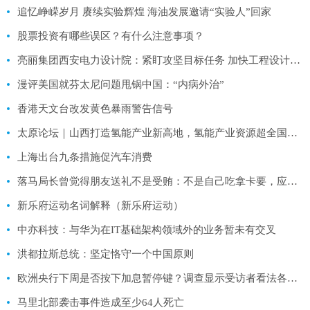
追忆峥嵘岁月 赓续实验辉煌 海油发展邀请“实验人”回家
股票投资有哪些误区？有什么注意事项？
亮丽集团西安电力设计院：紧盯攻坚目标任务 加快工程设计进度
漫评美国就芬太尼问题甩锅中国：“内病外治”
香港天文台改发黄色暴雨警告信号
太原论坛｜山西打造氢能产业新高地，氢能产业资源超全国平均水平498.34%
上海出台九条措施促汽车消费
落马局长曾觉得朋友送礼不是受贿：不是自己吃拿卡要，应该没有什么问题
新乐府运动名词解释（新乐府运动）
中亦科技：与华为在IT基础架构领域外的业务暂未有交叉
洪都拉斯总统：坚定恪守一个中国原则
欧洲央行下周是否按下加息暂停键？调查显示受访者看法各占一半
马里北部袭击事件造成至少64人死亡