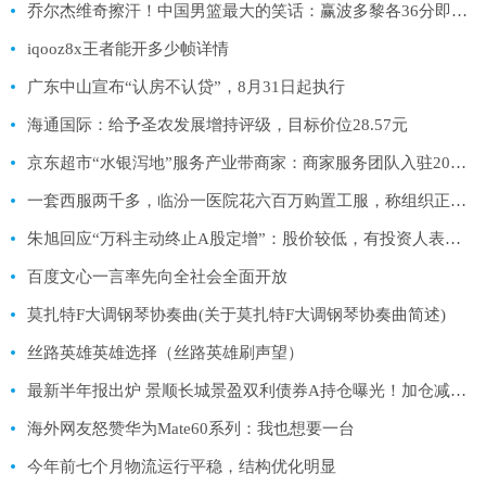
乔尔杰维奇擦汗！中国男篮最大的笑话：赢波多黎各36分即可出线
iqooz8x王者能开多少帧详情
广东中山宣布“认房不认贷”，8月31日起执行
海通国际：给予圣农发展增持评级，目标价位28.57元
京东超市“水银泻地”服务产业带商家：商家服务团队入驻20个城市 1对1服务商家
一套西服两千多，临汾一医院花六百万购置工服，称组织正安排应对
朱旭回应“万科主动终止A股定增”：股价较低，有投资人表示担忧
百度文心一言率先向全社会全面开放
莫扎特F大调钢琴协奏曲(关于莫扎特F大调钢琴协奏曲简述)
丝路英雄英雄选择（丝路英雄刷声望）
最新半年报出炉 景顺长城景盈双利债券A持仓曝光！加仓减仓这些股…
海外网友怒赞华为Mate60系列：我也想要一台
今年前七个月物流运行平稳，结构优化明显