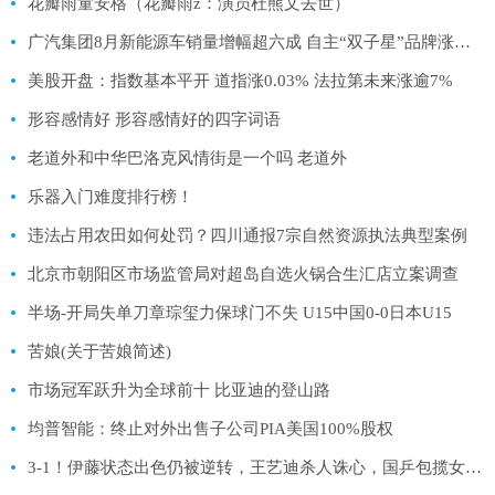
花瓣雨童安格（花瓣雨z：演员杜熊文去世）
广汽集团8月新能源车销量增幅超六成 自主“双子星”品牌涨势强劲
美股开盘：指数基本平开 道指涨0.03% 法拉第未来涨逾7%
形容感情好 形容感情好的四字词语
老道外和中华巴洛克风情街是一个吗 老道外
乐器入门难度排行榜！
违法占用农田如何处罚？四川通报7宗自然资源执法典型案例
北京市朝阳区市场监管局对超岛自选火锅合生汇店立案调查
半场-开局失单刀章琮玺力保球门不失 U15中国0-0日本U15
苦娘(关于苦娘简述)
市场冠军跃升为全球前十 比亚迪的登山路
均普智能：终止对外出售子公司PIA美国100%股权
3-1！伊藤状态出色仍被逆转，王艺迪杀人诛心，国乒包揽女单四强