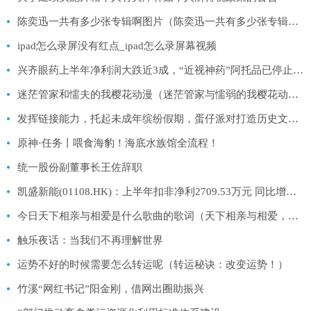
陈奕迅一共有多少张专辑啊图片（陈奕迅一共有多少张专辑啊）
ipad怎么录屏没有红点_ipad怎么录屏幕视频
兴齐眼药上半年净利润大跌近3成，“近视神药”阿托品已停止网售一年
迷茫管家和懦夫的我樱花动漫（迷茫管家与懦弱的我樱花动漫）
发挥链接能力，托起未成年缤纷假期，蛋仔派对打造历史文化之旅
原神·任务丨喂食海豹！海底水族馆全流程！
统一股份副董事长王佐辞职
凯盛新能(01108.HK)：上半年扣非净利2709.53万元 同比增长17.47%
今日天下相亲与相爱是什么歌曲的歌词（天下相亲与相爱，情动千里之外是哪首歌的歌词）
触乐夜话：当我们不再理解世界
运势不好的时候需要怎么转运呢（转运秘诀：改变运势！）
竹溪“网红书记”阳金刚，借网出圈助振兴