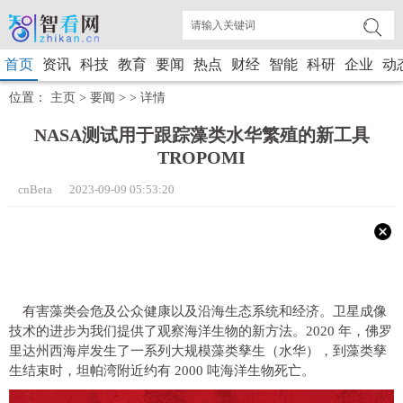
首页
资讯
科技
教育
要闻
热点
财经
智能
科研
企业
动
位置：
主页
>
要闻
> >
详情
NASA测试用于跟踪藻类水华繁殖的新工具
TROPOMI
cnBeta 2023-09-09 05:53:20
有害藻类会危及公众健康以及沿海生态系统和经济。卫星成像
技术的进步为我们提供了观察海洋生物的新方法。2020 年，佛罗
里达州西海岸发生了一系列大规模藻类孳生（水华），到藻类孳
生结束时，坦帕湾附近约有 2000 吨海洋生物死亡。