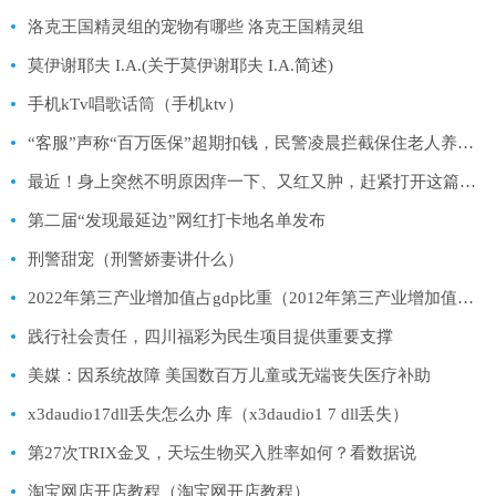
洛克王国精灵组的宠物有哪些 洛克王国精灵组
莫伊谢耶夫 I.A.(关于莫伊谢耶夫 I.A.简述)
手机kTv唱歌话筒（手机ktv）
“客服”声称“百万医保”超期扣钱，民警凌晨拦截保住老人养命钱
最近！身上突然不明原因痒一下、又红又肿，赶紧打开这篇！（不是蚊子）
第二届“发现最延边”网红打卡地名单发布
刑警甜宠（刑警娇妻讲什么）
2022年第三产业增加值占gdp比重（2012年第三产业增加值占国内生产总值的比重比2013年的约少多少_）
践行社会责任，四川福彩为民生项目提供重要支撑
美媒：因系统故障 美国数百万儿童或无端丧失医疗补助
x3daudio17dll丢失怎么办 库（x3daudio1 7 dll丢失）
第27次TRIX金叉，天坛生物买入胜率如何？看数据说
淘宝网店开店教程（淘宝网开店教程）