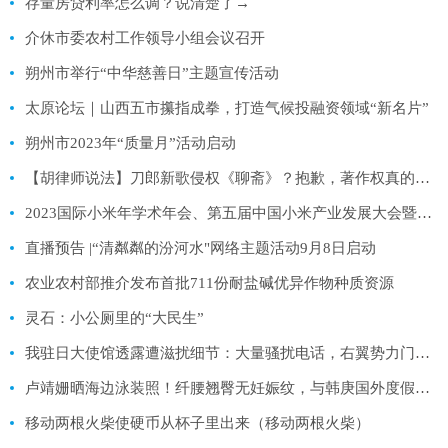
存量房贷利率怎么调？说清楚了→
介休市委农村工作领导小组会议召开
朔州市举行“中华慈善日”主题宣传活动
太原论坛｜山西五市攥指成拳，打造气候投融资领域“新名片”
朔州市2023年“质量月”活动启动
【胡律师说法】刀郎新歌侵权《聊斋》？抱歉，著作权真的会过期
2023国际小米年学术年会、第五届中国小米产业发展大会暨中国（兴县）首届杂粮产业博览会开幕
直播预告 |“清粼粼的汾河水"网络主题活动9月8日启动
农业农村部推介发布首批711份耐盐碱优异作物种质资源
灵石：小公厕里的“大民生”
我驻日大使馆透露遭滋扰细节：大量骚扰电话，右翼势力门前闹事
卢靖姗晒海边泳装照！纤腰翘臀无妊娠纹，与韩庚国外度假太甜蜜
移动两根火柴使硬币从杯子里出来（移动两根火柴）