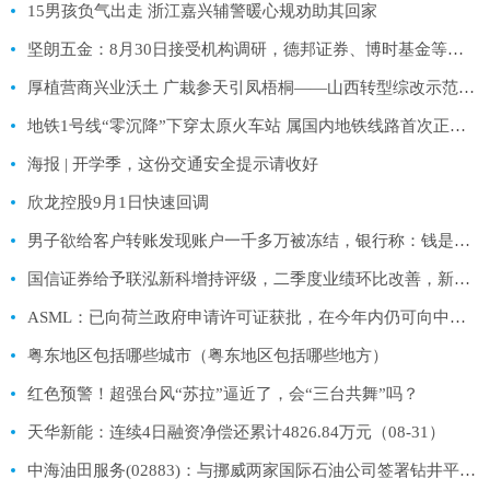
15男孩负气出走 浙江嘉兴辅警暖心规劝助其回家
坚朗五金：8月30日接受机构调研，德邦证券、博时基金等多家机构参与
厚植营商兴业沃土 广栽参天引凤梧桐——山西转型综改示范区晋中开发区全方位打造一流营商环境系列报道之一
地铁1号线“零沉降”下穿太原火车站 属国内地铁线路首次正交下穿特等火车站历史建筑群
海报 | 开学季，这份交通安全提示请收好
欣龙控股9月1日快速回调
男子欲给客户转账发现账户一千多万被冻结，银行称：钱是我们的
国信证券给予联泓新科增持评级，二季度业绩环比改善，新材料项目多管齐下
ASML：已向荷兰政府申请许可证获批，在今年内仍可向中国出口部分高端浸润式光刻系统
粤东地区包括哪些城市（粤东地区包括哪些地方）
红色预警！超强台风“苏拉”逼近了，会“三台共舞”吗？
天华新能：连续4日融资净偿还累计4826.84万元（08-31）
中海油田服务(02883)：与挪威两家国际石油公司签署钻井平台服务合同