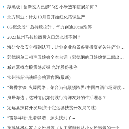
敲黑板 | 创新投入已超55亿 小米造车进展如何？
北方铜业：计划10月份开始红化箔试生产
6G概念股午后持续拉升，华力创通20cm涨停
2023杭州马拉松缴费入口怎么找不到？
海盐食盐安全得到认可，盐业企业前景备受投资者关注|产业链情报站
郭德纲单口相声丑娘娘全本台词（郭德纲的丑娘娘第二部出来了吗）
减速器概念股震荡反弹 光洋股份涨停
常州张韶涵演唱会购票官网(最新)
“酱香拿铁”火爆网络，茅台为何频频跨界?中国白酒市场深度调查研究2023
身居海边，这对情侣如何践行海洋友好的生活理念？
定远县扶贫开发局(关于定远县扶贫开发局简述)
“雷暴哮喘”患者骤增，源头找到了→
穿越终极斗罗之女扮男装（女主穿越到从小女扮男装的一个纨绔世子身上 姓宁 他爹被称为佞臣_）