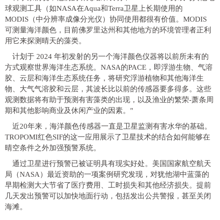
球观测工具（如NASA在Aqua和Terra卫星上长期使用的
MODIS（中分辨率成像分光仪）协同使用都很有价值。MODIS
可测量海洋颜色，目前佛罗里达州和其他地方的环境管理者正利
用它来探测晴天的藻类。
计划于 2024 年初发射的另一个海洋颜色仪器将以前所未有的
方式观察世界海洋生态系统。NASA的PACE，即浮游生物、气溶
胶、云层和海洋生态系统任务，将研究浮游植物和其他海洋生
物、大气气溶胶和云层，其波长比以前的传感器要多得多。这些
观测数据将有助于预测有害藻类的出现，以及渔业的繁荣-萧条周
期和其他影响商业及休闲产业的因素。"
近20年来，海洋颜色传感器一直是卫星监测有害水华的基础。
TROPOMI红色SIF的这一应用展示了卫星技术的结合如何能够在
晴空条件之外加强预警系统。
通过卫星进行预警已被证明具有现实好处。美国国家航空航天
局（NASA）最近资助的一项案例研究发现，对犹他湖中蓝藻的
早期检测大大节省了医疗费用、工时损失和其他经济损失。提前
几天发出预警可以加快地面行动，包括发出公共警报，甚至关闭
海滩。