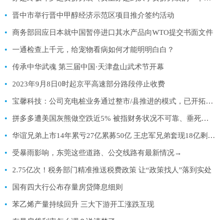
晋中市举行晋中甲醇经济示范区项目推介签约活动
商务部回应日本就中国暂停进口其水产品向WTO提交书面文件
一通检查上千元，给宠物看病如何才能明明白白？
传承中华武魂 第三届中国·天津盘山武术节开幕
2023年9月8日0时起京平高速部分路段停止收费
宝馨科技：公司充电桩业务通过整市/县推进的模式，已开拓布局淮北、池州、重庆、蚌埠、郑州、泉州、保定等
拼多多遭美国灰熊做空跌近5% 被指财务状况不可靠、垂死欺诈
华谊兄弟上市14年累亏27亿累募50亿 王忠军兄弟套现18亿剩余股权全冻结
受暴雨影响，东莞这些道路、公交线路有最新情况→
2.75亿次！税务部门精准推送税费政策 让“政策找人”落到实处
国有四大行公布存量房贷降息细则
苯乙烯产量持续回升 三大下游开工涨跌互现