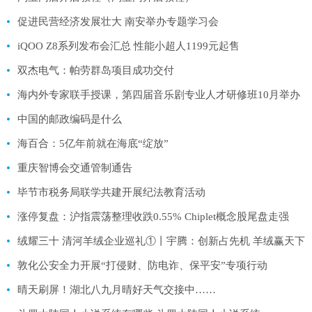
促进民营经济发展壮大 南安举办专题学习会
iQOO Z8系列发布会汇总 性能小超人1199元起售
双杰电气：帕劳群岛项目成功交付
海内外专家联手授课，第四届音乐剧专业人才研修班10月举办
中国的邮政编码是什么
海百合：5亿年前就在海底“绽放”
重庆智博会交通管制通告
毕节市税务局联学共建开展纪法教育活动
涨停复盘：沪指震荡整理收跌0.55% Chiplet概念股尾盘走强
绒耀三十 清河羊绒企业巡礼①丨宇腾：创新占先机 羊绒赢天下
敦化公安全力开展“打侵财、防电诈、保平安”专项行动
晴天刷屏！湖北八九月晴好天气交接中……