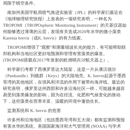
局限于晴空条件。
南加州美国宇航局喷气推进实验室（JPL）的科学家们最近在
《地球物理研究快报》上发表的一项研究表明，一种名为
TROPOMI（TROPOspheric Monitoring Instrument）的天基仪器如
何能够透过薄薄的云层，发现有关造成2020年水华的微小藻类
Karenia brevis（或K. brevis）的有力线索。
TROPOMI增强了"观察"和测量细波长光的能力，有可能帮助联
邦机构和当地社区更好地预测和管理有害藻类的爆发。
(TROPOMI搭载在2017年发射的欧洲哨兵5P航天器上）。
科学家们考察了西佛罗里达大陆架，这是一片从潘汉德尔
（Panhandle）到礁群（Keys）的大陆地壳。K. brevis起源于墨西
哥湾的其他地区，在强风和洋流的作用下被带向海岸线。最近的
研究表明，佛罗里达州西部和许多沿海社区一样，可能越来越容
易受到藻类爆发的影响，因为在径流、化肥和气候变化的推动
下，这些藻类在营养丰富、温暖的环境中蓬勃生长。
监测系统和 K. brevis 的危害
许多州和沿海地区（包括墨西哥湾和五大湖）都有监测和预报
有害水华的系统。美国国家海洋和大气管理局 (NOAA) 与学术