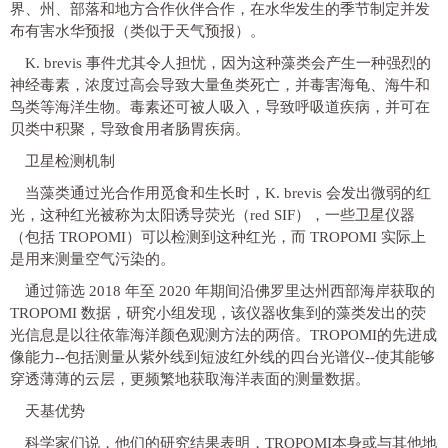
界、州、部落和地方合作伙伴合作，在水华发生的季节制定并发
布有害水华预报（类似于天气预报）。
K. brevis 事件尤其令人担忧，因为这种藻类会产生一种强烈的
神经毒素，浓度过高会导致大量鱼类死亡，并毒害海龟、海牛和
鸟类等海洋生物。毒素还可被人吸入，导致呼吸道疾病，并可在
贝类中积聚，导致食用者肠胃疾病。
卫星检测机制
当藻类通过光合作用觅食和生长时，K. brevis 会发出微弱的红
光，这种红光被称为太阳诱导荧光（red SIF），一些卫星仪器
（包括 TROPOMI）可以检测到这种红光，而 TROPOMI 实际上
是用来测量空气污染的。
通过筛选 2018 年至 2020 年期间沿佛罗里达州西部海岸获取的
TROPOMI 数据，研究小组发现，该仪器收集到的藻类发出的荧
光信息是以往依靠海洋颜色观测方法的两倍。TROPOMI的先进成
像能力--包括测量从紫外线到短波红外线的四台光谱仪--使其能够
穿透薄薄的云层，更频繁地获取海洋表面的测量数据。
天基优势
科学家们说，他们的研究结果表明，TROPOMI本身或与其他地