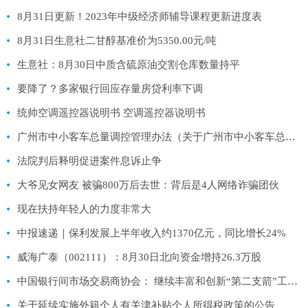
8月31日更新！2023年中级经济师辅导课程更新进度表
8月31日生意社二甘醇基准价为5350.00元/吨
生意社：8月30日中质含硫原油交割仓库数量持平
要降了？多家银行回应存量房贷利率下调
统帅空调遥控器说明书 空调遥控器说明书
广州市中小客车总量调控管理办法（关于广州市中小客车总量调控管理办法的基本详情介绍）
法院判后释明促进案件息诉止争
大爷见女网友 被骗800万后去世：背后是4人网络诈骗团伙
现在扶持年轻人的力度非常大
中报速递｜保利发展上半年收入约1370亿元，同比增长24%
威海广泰（002111）：8月30日北向资金增持26.3万股
中国银行间市场交易商协会： 继续丰富和创新“第二支箭”工具箱 提升增信力度
关于延续实施外籍个人有关津补贴个人所得税政策的公告