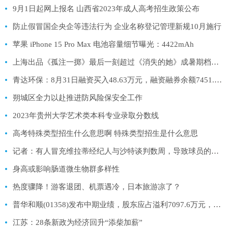
9月1日起网上报名 山西省2023年成人高考招生政策公布
防止假冒国企央企等违法行为 企业名称登记管理新规10月施行
苹果 iPhone 15 Pro Max 电池容量细节曝光：4422mAh
上海出品《孤注一掷》最后一刻超过《消失的她》成暑期档票房冠军
青达环保：8月31日融资买入48.63万元，融资融券余额7451.57万元
朔城区全力以赴推进防风险保安全工作
2023年贵州大学艺术类本科专业录取分数线
高考特殊类型招生什么意思啊 特殊类型招生是什么意思
记者：有人冒充维拉蒂经纪人与沙特谈判数周，导致球员的转会推迟
身高或影响肠道微生物群多样性
热度骤降！游客退团、机票遇冷，日本旅游凉了？
普华和顺(01358)发布中期业绩，股东应占溢利7097.6万元，同比增长17.1%
江苏：28条新政为经济回升“添柴加薪”