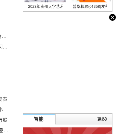
2023年贵州大学艺术类本科专业录取分数线
普华和顺(01358)发布中期业绩，股东
国外高爆率CS开箱平台在哪 最火爆的csgo开箱平台合集
碳酸锂期货上市以来主力合约跌超20%，后市将如何运行？
度表
广州市中小客车总量调控管理办法（关于广州市中小客车总量调控管理办法的基本详情介绍）
智能
更多》
万股
兴齐眼药上半年净利润大跌近3成，“近视神药”阿托品已停止网售一年