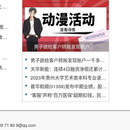
凯盛新能(01108.HK)：上半年扣非净利2709.53万元 同比增长17.47%
聚焦楚能新能源上下游产业链 赋能产业集中高质量发展 湖北夷陵签约24个项目总投资122亿元
黑龙江省伊春市市场监管局伊美分局持续开展进口食品安全专项监督检查工作
男子欲给客户转账发现账户一千多万被冻结，银行称：钱是我们的
演员孙菲菲剧组遭两名壮汉打，踹肚子打脸下狠手，主使仍逍遥
男子欲给客户转账发现账户一千多万被冻结，银行称：钱是我们的
乌克兰内部冲突升级，前美国中情局分析师：战场失败或引发政变
天华新能：连续4日融资净偿还累计4826.84万元（08-31）
2023年贵州大学艺术类本科专业录取分数线
普华和顺(01358)发布中期业绩，股东应占溢利7097.6万元，同比增长17.1%
“客服”声称“百万医保”超期扣钱，民警凌晨拦截保住老人养命钱
1 80 9@qq.com