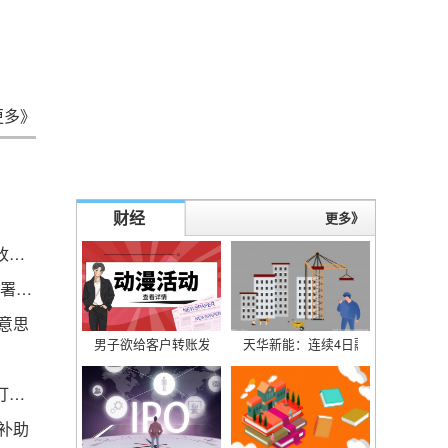
更多》
财经
）
更多》
国信证券给予联泓新科增持评级，二季度业绩环比改善，新材料项目多管齐下
中海油田服务(02883)：与挪威两家国际石油公司签署钻井平台服务合同
意思
男子欲给客户转账发现账户一千多万被冻结，银行称：钱是我
天华新能：连续4日融资净偿还累计482
最近！身上突然不明原因痒一下、又红又肿，赶紧打开这篇！（不是蚊子）
补助