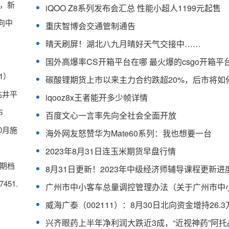
，新
iQOO Z8系列发布会汇总 性能小超人1199元起售
向中
重庆智博会交通管制通告
晴天刷屏！湖北八九月晴好天气交接中……
1）
钻井平
iqooz8x王者能开多少帧详情
布
百度文心一言率先向全社会全面开放
0月施
海外网友怒赞华为Mate60系列：我也想要一台
2023年8月31日连玉米期货早盘行情
期档
8月31日更新！2023年中级经济师辅导课程更新进
51.
威海广泰（002111）：8月30日北向资金增持26.3