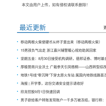
本文由用户上传，如有侵权请联系删除！
标签：
最近更新
移动两根火柴使硬币从杯子里出来（移动两根火柴）
15男孩负气出走 浙江嘉兴辅警暖心规劝助其回家
坚朗五金：8月30日接受机构调研，德邦证券、博时基
多家机构参与
厚植营商兴业沃土 广栽参天引凤梧桐——山西转型综
区晋中开发区全方位打造一流营商环境系列报道之一
地铁1号线“零沉降”下穿太原火车站 属国内地铁线路首
下穿特等火车站历史建筑群
海报 | 开学季，这份交通安全提示请收好
欣龙控股9月1日快速回调
男子欲给客户转账发现账户一千多万被冻结，银行称：