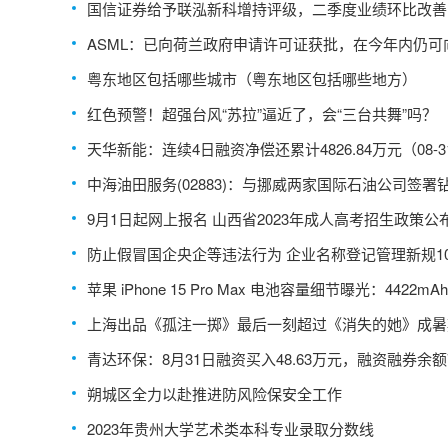
我们的
国信证券给予联泓新科增持评级，二季度业绩环比改善
材料项目多管齐下
ASML：已向荷兰政府申请许可证获批，在今年内仍可
国出口部分高端浸润式光刻系统
粤东地区包括哪些城市（粤东地区包括哪些地方）
红色预警！超强台风“苏拉”逼近了，会“三台共舞”吗？
天华新能：连续4日融资净偿还累计4826.84万元（08-3
中海油田服务(02883)：与挪威两家国际石油公司签署
台服务合同
9月1日起网上报名 山西省2023年成人高考招生政策公
防止假冒国企央企等违法行为 企业名称登记管理新规1
行
苹果 iPhone 15 Pro Max 电池容量细节曝光：4422mAh
上海出品《孤注一掷》最后一刻超过《消失的她》成暑
票房冠军
青达环保：8月31日融资买入48.63万元，融资融券余额74
57万元
朔城区全力以赴推进防风险保安全工作
2023年贵州大学艺术类本科专业录取分数线