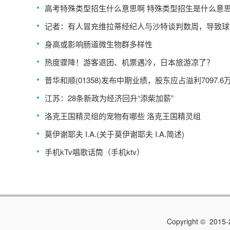
高考特殊类型招生什么意思啊 特殊类型招生是什么意
记者：有人冒充维拉蒂经纪人与沙特谈判数周，导致球
转会推迟
身高或影响肠道微生物群多样性
热度骤降！游客退团、机票遇冷，日本旅游凉了？
普华和顺(01358)发布中期业绩，股东应占溢利7097.6
同比增长17.1%
江苏：28条新政为经济回升“添柴加薪”
洛克王国精灵组的宠物有哪些 洛克王国精灵组
莫伊谢耶夫 I.A.(关于莫伊谢耶夫 I.A.简述)
手机kTv唱歌话筒（手机ktv）
Copyright © 2