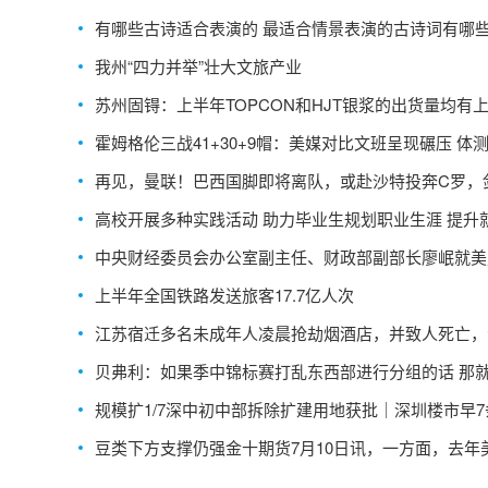
有哪些古诗适合表演的 最适合情景表演的古诗词有哪些
我州“四力并举”壮大文旅产业
苏州固锝：上半年TOPCON和HJT银浆的出货量均有
霍姆格伦三战41+30+9帽：美媒对比文班呈现碾压 体
迷惑性？
再见，曼联！巴西国脚即将离队，或赴沙特投奔C罗，
亚冠！
高校开展多种实践活动 助力毕业生规划职业生涯 提升
竞争力
中央财经委员会办公室副主任、财政部副部长廖岷就美
部部长耶伦访华答媒体记者询问
上半年全国铁路发送旅客17.7亿人次
江苏宿迁多名未成年人凌晨抢劫烟酒店，并致人死亡，
刑吗？
贝弗利：如果季中锦标赛打乱东西部进行分组的话 那
了
规模扩1/7深中初中部拆除扩建用地获批｜深圳楼市早7
豆类下方支撑仍强金十期货7月10日讯，一方面，去年
单产偏低导致总体供应有限，结转库存偏低也符合市场