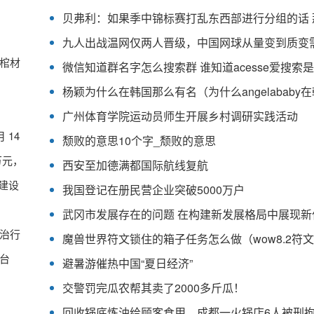
棺材
广州体育学院运动员师生开展乡村调研实践活动
 14
颓败的意思10个字_颓败的意思
万元，
西安至加德满都国际航线复航
化建设
我国登记在册民营企业突破5000万户
治行
台
避暑游催热中国“夏日经济”
交警罚完瓜农帮其卖了2000多斤瓜！
回收锅底炼油给顾客食用，成都一火锅店6人被刑