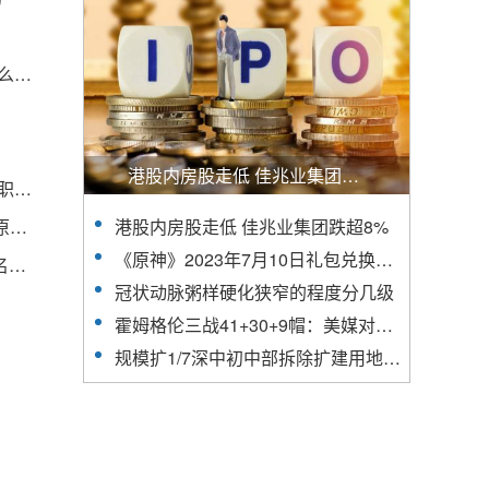
朗逸两厢1.2T和1.4T买哪个好及2018朗逸两厢有什么颜色
港股内房股走低 佳兆业集团跌超8%
河南省进一步疏通人才成长通道 系统备案的各级别职称省内互认
从漫改到剧改，《陈情令》人气像开了挂，这回连原著党也选择入坑
港股内房股走低 佳兆业集团跌超8%
《原神》2023年7月10日礼包兑换码领取
成都大运会火炬传递成都站第二个传递日开启 121名火炬手参与
冠状动脉粥样硬化狭窄的程度分几级
）
霍姆格伦三战41+30+9帽：美媒对比文班呈现碾压 体测具有迷惑性？
规模扩1/7深中初中部拆除扩建用地获批｜深圳楼市早7条