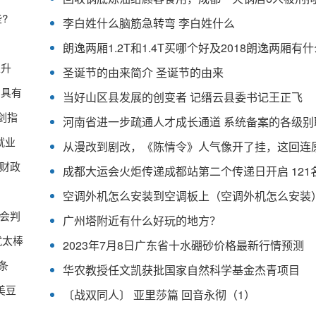
?
李白姓什么脑筋急转弯 李白姓什么
上升
圣诞节的由来简介 圣诞节的由来
测具有
当好山区县发展的创变者 记缙云县委书记王正飞
剑指
就业
财政
空调外机怎么安装到空调板上（空调外机怎么安装
会判
广州塔附近有什么好玩的地方？
就太棒
2023年7月8日广东省十水硼砂价格最新行情预测
条
华农教授任文凯获批国家自然科学基金杰青项目
美豆
〔战双同人〕 亚里莎篇 回音永彻（1）
预