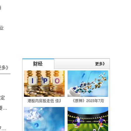
确
业
财经
更多》
更多》
确定
港股内房股走低 佳兆业集团跌超8%
《原神》2023年7月10日礼包兑换
扎哈罗娃讽刺法国加大对乌援助决定：戴高乐气得要在棺材里翻身
再见，曼联！巴西国脚即将离队，或赴沙特投奔C罗，剑指亚冠！