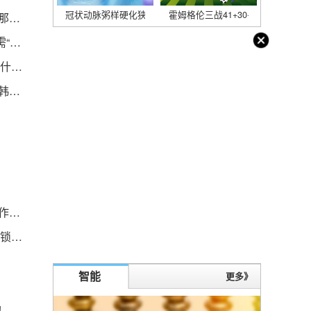
冠状动脉粥样硬化狭窄的程度分几级
霍姆格伦三战41+30+9帽：美媒
贝弗利：如果季中锦标赛打乱东西部进行分组的话 那就太棒了
九人出战温网仅两人晋级，中国网球从量变到质变需“一步步来”
微信知道群名字怎么搜索群 谁知道acesse爱搜索是什么干嘛的
杨颖为什么在韩国那么有名（为什么angelababy在韩国那么火）
武冈市发展存在的问题 在构建新发展格局中展现新作为）
魔兽世界符文锁住的箱子任务怎么做（wow8.2符文锁住的箱子任务攻略）
智能
更多》
拘