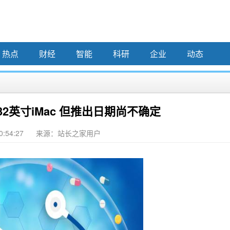
热点
财经
智能
科研
企业
动态
2英寸iMac 但推出日期尚不确定
0:54:27
来源：站长之家用户