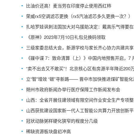
比油价还高！麦当劳在印度停止使用西红柿
荣威rx5空调滤芯更换（rx5汽油滤芯多久更换一次？）
扎哈罗娃讽刺法国加大对乌援助决定：戴高乐气得要在
里翻身
《原神》2023年7月10日礼包兑换码领取
三级家委总结大会，新源学校与家长齐心协力共建共享
《碟中谍 7：致命清算（上）》中国内地预售开启，7 月
日上映
“卖不出去又不敢买”！北京核心区有房源半年降近200
二手房挂牌飙至近20万套
立“智”增效 “碳”寻新路—— 晋中市加快推进煤矿智能
朔州市政府新闻办举行医疗保障工作新闻发布会
山西：全省开展住建领域有限空间作业安全生产专项整
动
山西获批建设国家新一代人工智能公共算力开放创新平
冠状动脉粥样硬化狭窄的程度分几级
稀缺资源板块盘初冲高