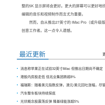
整的5K 显示屏将会更好。更大的屏幕可以更好
编辑的音乐和视频制作而言尤为重要。
然而，自从推出27英寸的 iMac Pro（或升
创意工作者。这一点令人遗憾。
标签：
最近更新
消息称苹果正在试验32英寸iMac 但推出日期尚不确定
港股内房股走低 佳兆业集团跌超8%
福瑞斯：随着美元指数反弹，澳元/美元回吐涨幅，尽
NFP报告令人沮丧
汽车整车板块持续探底
光伏概念股震荡反弹 隆基绿能涨超5%