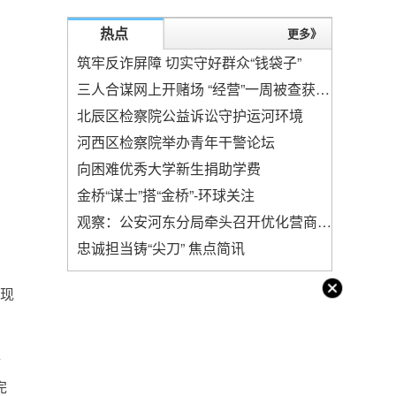
热点
更多》
筑牢反诈屏障 切实守好群众“钱袋子”
三人合谋网上开赌场 “经营”一周被查获判刑
北辰区检察院公益诉讼守护运河环境
河西区检察院举办青年干警论坛
向困难优秀大学新生捐助学费
金桥“谋士”搭“金桥”-环球关注
观察：公安河东分局牵头召开优化营商环境座谈会
。
忠诚担当铸“尖刀” 焦点简讯
但现
年
完