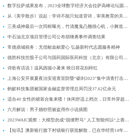
数字拉萨成果发布，2023全球数字经济大会拉萨高峰论坛圆满闭幕
从《美学散步》说起：学诗不能只知道背诗，审美教育的关键是理解
三美成神最后一次同框曝光，竹清魔鬼凸翘很心机，小舞造型像狗啃
中石油北京项目管理公司公布胡继勇事件调查结果
常德鼎城税务：无偿献血献爱心 弘扬新时代志愿服务精神
德胜科技控股子公司与国药国际医药科技（北京）有限公司签订合作协议
诗歌有话说丨温风因循小暑来 映日荷花别样红
上海公安开展夏夜治安巡查宣防暨“砺剑2023”集中清查打击整治行动
蚂蚁科技集团被国家金融监督管理总局罚没37.62亿余元
适合40 女性的裙装合集来喽！休闲舒适上档次，日常外穿超级飒
六月解说：男子婚纱照被盗用作小说插图
2023WAIC观察：大模型勿成“脱缰野马” 人工智能何以“上善若水”？
【短讯】澳新银行旗下村镇银行获批解散，已在华经营14年，年内至少5家村镇银行退出市场