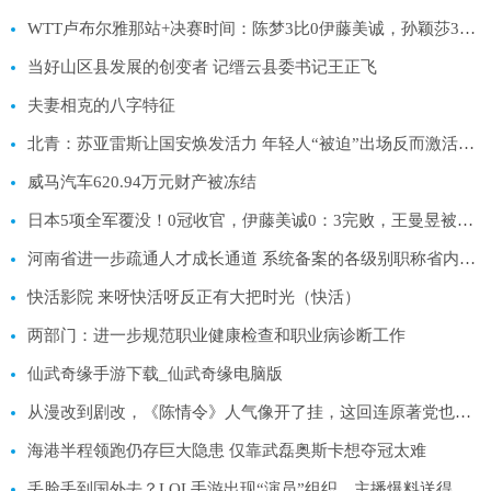
WTT卢布尔雅那站+决赛时间：陈梦3比0伊藤美诚，孙颖莎3-0王曼昱
当好山区县发展的创变者 记缙云县委书记王正飞
夫妻相克的八字特征
北青：苏亚雷斯让国安焕发活力 年轻人“被迫”出场反而激活全队
威马汽车620.94万元财产被冻结
日本5项全军覆没！0冠收官，伊藤美诚0：3完败，王曼昱被罚黄牌
河南省进一步疏通人才成长通道 系统备案的各级别职称省内互认
快活影院 来呀快活呀反正有大把时光（快活）
两部门：进一步规范职业健康检查和职业病诊断工作
仙武奇缘手游下载_仙武奇缘电脑版
从漫改到剧改，《陈情令》人气像开了挂，这回连原著党也选择入坑
海港半程领跑仍存巨大隐患 仅靠武磊奥斯卡想夺冠太难
丢脸丢到国外去？LOL手游出现“演员”组织，主播爆料送得太明显