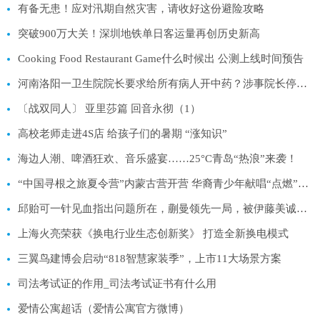
有备无患！应对汛期自然灾害，请收好这份避险攻略
突破900万大关！深圳地铁单日客运量再创历史新高
Cooking Food Restaurant Game什么时候出 公测上线时间预告
河南洛阳一卫生院院长要求给所有病人开中药？涉事院长停职接受调查
〔战双同人〕 亚里莎篇 回音永彻（1）
高校老师走进4S店 给孩子们的暑期 “涨知识”
海边人潮、啤酒狂欢、音乐盛宴……25°C青岛“热浪”来袭！
“中国寻根之旅夏令营”内蒙古营开营 华裔青少年献唱“点燃”全场
邱贻可一针见血指出问题所在，蒯曼领先一局，被伊藤美诚逆转
上海火亮荣获《换电行业生态创新奖》 打造全新换电模式
三翼鸟建博会启动“818智慧家装季”，上市11大场景方案
司法考试证的作用_司法考试证书有什么用
爱情公寓超话（爱情公寓官方微博）