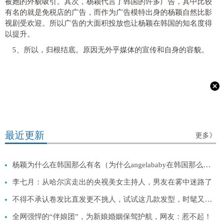
被她的外貌吸引。其次，杨颖代言了韩国的许多广告，其中比较
有名的就是免税店的广告，而作为广告模特出身的杨颖自然比影
视剧受欢迎。所以广告的大面积投放也让杨颖在韩国的知名度得
以提升。
5、所以，归根结底。原因无外乎媒体的宣传和自身的容貌。
最近更新
更多》
杨颖为什么在韩国那么有名（为什么angelababy在韩国那么火）
李七月：从哈尔滨走出的央视美女主持人，男友在雾中迷路了
不得不承认卷发比直发更不挑人，试试这几款发型，时髦又显发量
全网强悍的“伴娘团”，为新娘婚姻保驾护航，网友：惹不起！