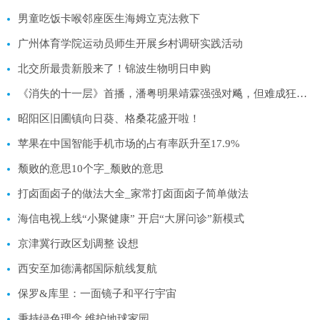
男童吃饭卡喉邻座医生海姆立克法救下
广州体育学院运动员师生开展乡村调研实践活动
北交所最贵新股来了！锦波生物明日申购
《消失的十一层》首播，潘粤明果靖霖强强对飚，但难成狂飙式爆款
昭阳区旧圃镇向日葵、格桑花盛开啦！
苹果在中国智能手机市场的占有率跃升至17.9%
颓败的意思10个字_颓败的意思
打卤面卤子的做法大全_家常打卤面卤子简单做法
海信电视上线“小聚健康” 开启“大屏问诊”新模式
京津冀行政区划调整 设想
西安至加德满都国际航线复航
保罗&库里：一面镜子和平行宇宙
秉持绿色理念 维护地球家园