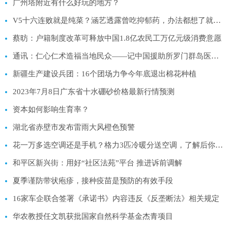
广州塔附近有什么好玩的地方？
V5十六连败就是纯菜？涵艺透露曾吃抑郁药，办法都想了就是赢不了
蔡昉：户籍制度改革可释放中国1.8亿农民工万亿元级消费意愿
通讯：仁心仁术造福当地民众——记中国援助所罗门群岛医疗队
新疆生产建设兵团：16个团场力争今年底退出棉花种植
2023年7月8日广东省十水硼砂价格最新行情预测
资本如何影响生育率？
湖北省赤壁市发布雷雨大风橙色预警
花一万多选空调还是手机？格力3匹冷暖分送空调，了解后你就懂了
和平区新兴街：用好“社区法苑”平台 推进诉前调解
夏季谨防带状疱疹，接种疫苗是预防的有效手段
16家车企联合签署《承诺书》内容违反《反垄断法》相关规定
华农教授任文凯获批国家自然科学基金杰青项目