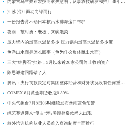
内蒙古乌兰察布农技专家关慧明，从事农技研发和推广38年—— 帮农民建大棚 给蔬菜当医生（讲述·一辈子一件事）
江苏 沿江而动向绿而行
一份报告背不动日本核污水排海这口“锅”
夜雨丨范时勇：老板，来碗泡菜
压力锅内的最高水温是多少 压力锅内最高水温是多少度
鱼游出水面是怎么回事（鱼为什么集体跳出水面）
三大“绊脚石”挡路，5月以来近20家公司终止收购资产
陈思诚这回蹭错了人
腾讯：央行罚款决定对集团整体经营和财务状况没有任何重大不利影响
COMEX 8月黄金期货收涨0.89%
中央气象台7月8日06时继续发布暴雨蓝色预警
综艺赛道迎来“复古”潮?暑期档爆款尚未出现
校外培训机构从业人员准入查询制度全面推行