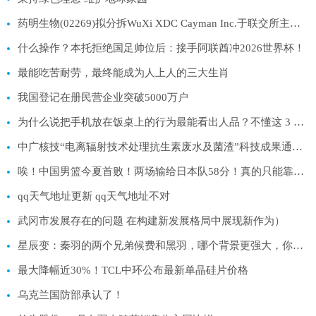
药明生物(02269)拟分拆WuXi XDC Cayman Inc.于联交所主板独立上市
什么操作？本托拒绝国足帅位后：接手阿联酋冲2026世界杯！
最能吃苦耐劳，最终能成为人上人的三大生肖
我国登记在册民营企业突破5000万户
为什么说把手机放在饭桌上的行为最能看出人品？不懂这 3 个潜规则，不受待见！
中广核技“电离辐射技术处理抗生素废水及菌渣”科技成果通过专家鉴定
唉！中国男篮今夏首败！两场输给日本队58分！真的只能靠归化打球
qq天气地址更新 qq天气地址不对
武冈市发展存在的问题 在构建新发展格局中展现新作为）
星辰变：秦羽的两个兄弟候费和黑羽，哪个背景更强大，你知道吗？
最大降幅近30%！TCL中环公布最新单晶硅片价格
乌克兰国防部承认了！