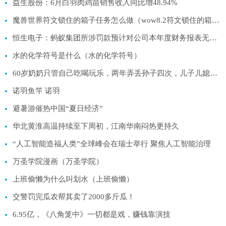
益生股份：6月白羽肉鸡苗销售收入同比增48.94%
魔兽世界符文锁住的箱子任务怎么做（wow8.2符文锁住的箱子任务攻略）
恒生电子：蚂蚁集团所涉罚款预计对公司本年度财务报表无重大影响
水的化学符号是什么（水的化学符号）
60岁奶奶只管自己吃喝玩乐，两年弄丢孙子四次，儿子儿媳很无奈！
诺羽鱼竿 诺羽
避暑游催热中国“夏日经济”
华北黄淮高温持续至下周初，江南华南闷热更持久
“人工智能造福人类”全球峰会在瑞士举行 聚焦人工智能治理
万圣学院漫画（万圣学院）
上班偷懒为什么叫划水（上班偷懒）
交警罚完瓜农帮其卖了2000多斤瓜！
6.95亿，《八角笼中》一切都是戏，赚钱靠演技