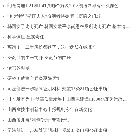
朗逸两厢1.2T和1.4T买哪个好及2018朗逸两厢有什么颜色
“迪米特里斯库夫人”扮演者将参演《博德之门3》
韩国女子离奇死亡 韩国女歌手李尚恩在厕所离奇死亡 基本情况讲解
科学调度 压实责任
离谱！一二手房价都跌了，这些盘却在喊涨？
圣诞节的由来简介 圣诞节的由来
读书的时候
硬核！武警官兵炎夏练兵忙
司法部进一步精简证明材料 规范33类81项公证事项
【奋发有为 推动高质量发展】山西电建漳山600兆瓦乏汽改造项目完工
山西省技术创新中心申报规则今年有新变化
山西省开展“利剑斩污”专项行动
司法部进一步精简证明材料 规范33类81项公证事项