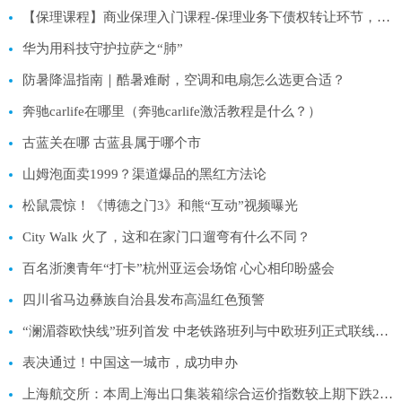
【保理课程】商业保理入门课程-保理业务下债权转让环节，如何做到有效通知债务人
华为用科技守护拉萨之“肺”
防暑降温指南｜酷暑难耐，空调和电扇怎么选更合适？
奔驰carlife在哪里（奔驰carlife激活教程是什么？）
古蓝关在哪 古蓝县属于哪个市
山姆泡面卖1999？渠道爆品的黑红方法论
松鼠震惊！《博德之门3》和熊“互动”视频曝光
City Walk 火了，这和在家门口遛弯有什么不同？
百名浙澳青年“打卡”杭州亚运会场馆 心心相印盼盛会
四川省马边彝族自治县发布高温红色预警
“澜湄蓉欧快线”班列首发 中老铁路班列与中欧班列正式联线贯通
表决通过！中国这一城市，成功申办
上海航交所：本周上海出口集装箱综合运价指数较上期下跌2.3%