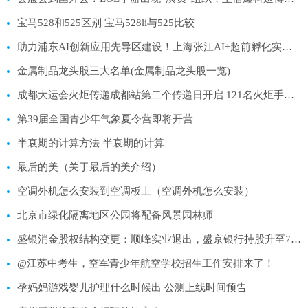
宝马528和525区别 宝马528li与525比较
助力浦东AI创新应用先导区建设！上海张江AI+超前孵化实验室今天启动
金属制品龙头股三大名单(金属制品龙头股一览)
成都大运会火炬传递成都站第二个传递日开启 121名火炬手参与
第39届全国青少年气象夏令营即将开营
半衰期的计算方法 半衰期的计算
最后的美（关于最后的美介绍）
空调外机怎么安装到空调板上（空调外机怎么安装）
北京市绿化隔离地区公园将配备风景园林师
盛银消金股权结构变更：顺峰实业退出，盛京银行持股升至75%
@江苏中考生，空军青少年航空学校招生工作安排来了！
孕妈妈游戏婴儿护理什么时候出 公测上线时间预告