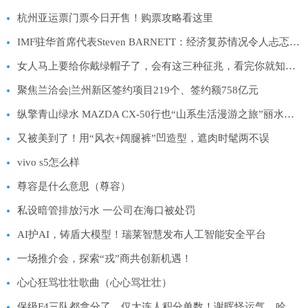
杭州亚运票门票今日开售！购票攻略看这里
IMF驻华首席代表Steven BARNETT：经济复苏情况令人忐忑 增长太低通胀太高
女人马上要给你戴绿帽子了，会有这三种征兆，看完你就知道了
聚焦兰洽会|兰州新区签约项目219个、签约额758亿元
纵擎青山绿水 MAZDA CX-50行也“山系生活漫游之旅”丽水站丽日启程
又被美到了！用“风衣+阔腿裤”凹造型，遮肉时髦两不误
vivo s5怎么样
尊容是什么意思（尊容）
私设暗管排放污水 一公司在海口被处罚
AI护AI，铸盾大模型！瑞莱智慧发布人工智能安全平台
一场推介会，探索“戎”商共创新机遇！
心心狂骂壮壮歌曲（心心骂壮壮）
保级F4三队都拿分了，仅大连人积分单数！谢晖怪运气，哈维尔：比赛不是party