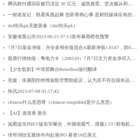
腾讯财付通回应被罚没近 30 亿元：诚恳接受、坚决服从和落实
一财老友记：既看凤凰起舞 也听寒鸦心事 是财经媒体应有的模样
dnf街头pk无敌装备（dnf街头pk）
安徽省黄山市2023-06-25 07:13发布暴雨橙色预警
7月7日基金净值：兴全多维价值混合A最新净值1.8147，跌0.75%
股票行情快报：粤电力Ｂ（200539）7月7日主力资金净买入19.65万元
【少女歌剧】中等部舞台Rebellion场刊翻译
意媒：张康阳拒绝维兹航空赞助提议，认为其不符合国米品牌定位
快讯2023-07-08 01:17:42
chinese什么意思呀（chinese-simplified是什么意思）
【AI】迷迭香 新生
岚图追光PHEV版实车曝光，外观很霸气，搭载1.5T+双电机动力
传华润怡宝最快年内赴港IPO 募资10亿美元