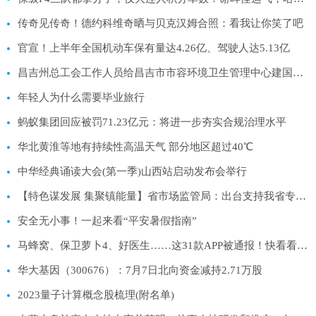
传奇见传奇！德约科维奇晒与贝克汉姆合照：看我让你笑了吧
官宣！上半年全国机动车保有量达4.26亿、驾驶人达5.13亿
昌吉州总工会工作人员给昌吉市市容环境卫生管理中心建国路环卫所送防暑、解暑用品
年轻人为什么需要毕业旅行
蚂蚁集团回应被罚71.23亿元：将进一步夯实合规治理水平
华北黄淮等地有持续性高温天气 部分地区超过40℃
中华经典诵读大会(第一季)山西站启动发布会举行
【特色谋发展 集聚镇能量】省市场监管局：出台支持我省专业镇高质量发展的指导意见
安全无小事！一起来看“平安暑假指南”
马蜂窝、保卫萝卜4、好医生……这31款APP被通报！快看看有没有你常用的
华大基因（300676）：7月7日北向资金减持2.71万股
2023量子计算概念股梳理(附名单)