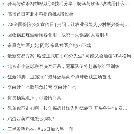
骑马与砍杀2攻城战玩法技巧分享（骑马与砍杀2攻城用什么兵种）
高招首日河北本科提前批A段投档
7.8全国保险公众宣传日 | 荆阳：让农业保险为乡村振兴保驾护航
回收锅底炼油给顾客食用，成都一火锅店6人被刑拘
帝凰之神医弃妃 阿彩 帝凰神医弃妃txt下载
最新交易方案! 哈登正式联手60分先生? 可能又会颠覆NBA格局
北京市小篮球联赛决赛开幕，冠军队伍将赴塞尔维亚训练
狂轰20脚，卫冕冠军最终还靠两个点球收获主场首胜
李白姓什么脑筋急转弯 李白姓什么
何炅杨紫跪拜，可爱情商高
兄弟你不走心啊！拉什福德社媒告别德赫亚 开头备注“文案建议”
鸡蛋西葫芦馅怎么调制?
三星希望您在7月26日加入另一面