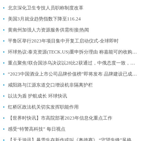
北京深化卫生专技人员职称制度改革
美国3月就业趋势指数下降至116.24
黄南州加强人力资源服务供需衔接|热闻
平鲁区举行2023年项目集中开复工启动仪式-全球即时
环球热议:泰克资源(TECK.US)重申拆分理由 称嘉能可的收购提议“不可执行”
重点聚焦!联合国涉乌决议以28比2获通过，中俄态度一致，俄大使称拒绝合作
“2023中国酒业上市公司品牌价值榜”即将发布 品牌建设已成酒业发展核心:当前快报
咸阳路与江源东道交口增设机非隔离护栏
以法为盾 护航成长 环球快讯
红桥区政法机关切实发挥职能作用
【世界时快讯】市高院部署2023年信息化重点工作
感受“特警高科技” 每日视点
【天天游讯】暴雪生存新作或叫《奥德赛》 “守望先锋”风格 当前焦点