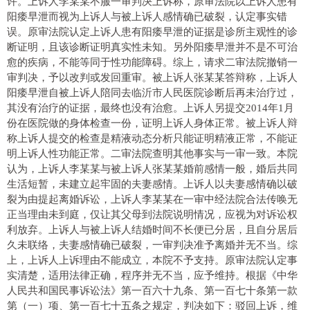
许。上诉人李某某不服一审判决上诉称，原审法院以上诉人患有
阳痿早泄而视为上诉人与被上诉人感情确已破裂，认定事实错
误。原审法院认定上诉人患有阳痿早泄的证据是诊所主观性的诊
断证明，且该诊断证明真实性未知。另外阳痿早泄并不是不可治
愈的疾病，不能等同于性功能障碍。综上，请求二审法院撤销一
审判决，予以改判或发回重审。被上诉人张某某答辩称，上诉人
阳痿早泄自被上诉人陪同去临沂市人民医院诊断后再未治疗过，
其没有治疗的证据，最终也没有治愈。上诉人另提交2014年1月
份在医院做的身体检查一份，证明上诉人身体正常。被上诉人辩
称上诉人提交的检查是精液动态分析只能证明精液正常，不能证
明上诉人性功能正常。二审法院查明其他事实与一审一致。本院
认为，上诉人李某某与被上诉人张某某婚前感情一般，婚后共同
生活短暂，未建立起牢固的夫妻感情。上诉人以夫妻感情确以破
裂为由提起离婚诉讼，上诉人李某某在一审中经法院合法传唤无
正当理由未到庭，仅让其父母到法院说明情况，应视为对诉讼权
利放弃。上诉人与被上诉人结婚时间不长便已分居，且自分居后
久未联络，夫妻感情确已破裂，一审判决准予离婚并无不当。综
上，上诉人上诉理由不能成立，本院不予支持。原审法院认定事
实清楚，适用法律正确，程序并无不当，应予维持。根据《中华
人民共和国民事诉讼法》第一百六十九条、第一百七十条第一款
第（一）项、第一百七十五条之规定，判决如下：驳回上诉，维