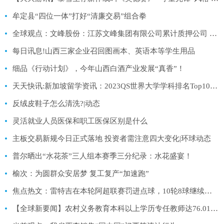
牟定县“四位一体”打好“清廉交易”组合拳
全球观点：文峰股份：江苏文峰集团有限公司累计质押公司 A 股股份约 2.66 亿股
每日讯息!山西三家企业召回图画本、英语本等学生用品
细品《行动计划》，今年山西白酒产业发展“真香”！
天天快讯:新加坡留学资讯：2023QS世界大学学科排名Top100专业汇总
反绒皮鞋子怎么清洗?|动态
灵活就业人员医保和职工医保区别是什么
主板交易新规今日正式落地 投资者需注意四大变化|环球动态
普尔晒出“水花茶”三人组本赛季三分纪录：水花盛宴！
榆次：为圆群众安居梦 复工复产“加速跑”
焦点热文：雷特吉在本轮阿超联赛罚进点球，10轮8球继续领跑射手榜
【全球新要闻】农村义务教育本科以上学历专任教师达76.01%（新数据 新看点）