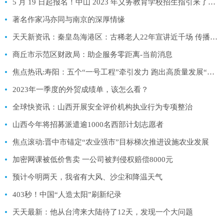
5 月 19 日起报名！中山 2023 年义务教育学校招生指引来了！|看点
著名作家冯亦同与南京的深厚情缘
天天新资讯：秦皇岛海港区：古稀老人22年宣讲近千场 传播党的好声音
商丘市示范区财政局：助企服务零距离-当前消息
焦点热讯:寿阳：五个“一号工程”牵引发力 跑出高质量发展“加速度”
2023年一季度的外贸成绩单，该怎么看？
全球快资讯：山西开展安全评价机构执业行为专项整治
山西今年将招募派遣逾1000名西部计划志愿者
焦点滚动:晋中市锚定“农业强市”目标梯次推进设施农业发展
加密网课被低价售卖 一公司被判侵权赔偿8000元
预计今明两天，我省有大风、沙尘和降温天气
403秒！中国“人造太阳”刷新纪录
天天最新：他从台湾来大陆待了12天，发现一个大问题