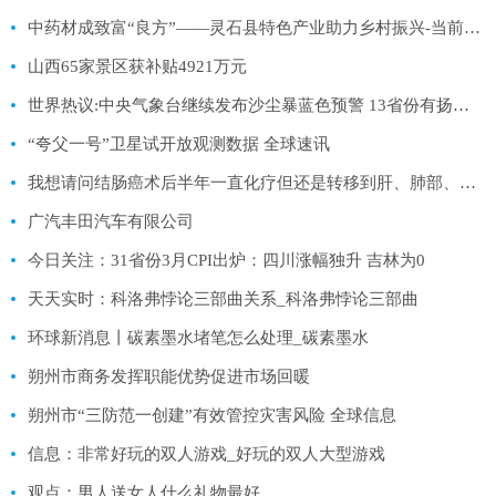
中药材成致富“良方”——灵石县特色产业助力乡村振兴-当前聚焦
山西65家景区获补贴4921万元
世界热议:中央气象台继续发布沙尘暴蓝色预警 13省份有扬沙浮尘天气
“夸父一号”卫星试开放观测数据 全球速讯
我想请问结肠癌术后半年一直化疗但还是转移到肝、肺部、现在转移到头部，开始头晕经过一个月的头部放疗，:世界速读
广汽丰田汽车有限公司
今日关注：31省份3月CPI出炉：四川涨幅独升 吉林为0
天天实时：科洛弗悖论三部曲关系_科洛弗悖论三部曲
环球新消息丨碳素墨水堵笔怎么处理_碳素墨水
朔州市商务发挥职能优势促进市场回暖
朔州市“三防范一创建”有效管控灾害风险 全球信息
信息：非常好玩的双人游戏_好玩的双人大型游戏
观点：男人送女人什么礼物最好