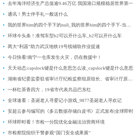
去年海洋经济生产总值逾9.46万亿 我国港口规模稳居世界第一
通讯！男士伴手礼一般送什么
我的世界him的四个手下的null_我的世界him的四个手下-当前热门
环球今头条！准驾车型b2可以开什么车_b2可以开什么车
两大“利器”助力武汉地铁19号线铺轨作业提速
今日快看!南宁一仓库发生火灾，仍在救援中！
天天动态:capslock键是什么意思怎么读_capslock键是什么意思
湖南省纪委监委驻省审计厅纪检监察组原组长、省审计厅原党组成员包昌林受贿案一审宣判-全球焦点
一杯红茶香四方，19省市代表共品巴东红
全球速看：圣诞老人寻爱记小游戏_9877圣诞老人寻欢记
安超云参与编写的《多云数据存储白皮书》正式发布|全球即时
环球即时看！市检一分院优化金融法治营商环境
市检察院组织干警参观“国门安全成果展”