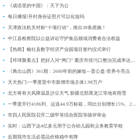
《成语里的中国》：天下为公
每日播报!开封身份证照片可以化妆吗
天津政法机关对标“十项行动”，推出38条措施！
中江县检察院以公益诉讼守护食品领域消费者合法权益
【热闻】榆社县数字经济产业园项目签约仪式举行
【环球聚看点】把好入河“闸门” 重庆市排污口整治完成率达到80%
《典出山西》361期：2600年前的嫁妆—晋公盘-世界今亮点
天天热门:一季度晋中市新增市场主体1.98万户
北方将有大风降温及沙尘天气 新疆北部黑龙江等地有雨雪
一季度开行4186列、运送44.9万标箱，同比分别增长15%、28% 中欧班列承运货物日益丰富 世界今日报
市四人民医院召开二级甲等综合医院等级评审会
实时：山西下达4亿多元用于公办幼儿园和义务教育学校
近期我市生活必需品价格稳中有降