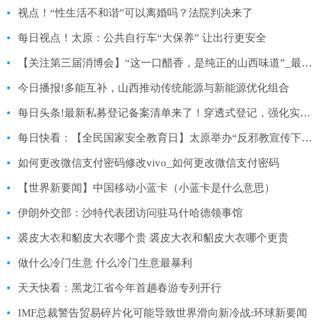
视点！“性生活不和谐”可以离婚吗？法院判决来了
每日视点！太原：公共自行车“大保养” 让出行更安全
【关注第三届消博会】“这一口醋香，是纯正的山西味道”_最资讯
今日播报!多能互补，山西推动传统能源与新能源优化组合
每日头条!最新私募登记备案清单来了！穿透式登记，强化实控人管理
每日快看：【全民国家安全教育日】太原举办“反邪教宣传下基层入乡村”主题活动
如何更改微信支付密码修改vivo_如何更改微信支付密码
【世界新要闻】中国移动小蓝卡（小蓝卡是什么意思）
伊朗外交部：沙特代表团访问驻马什哈德领事馆
裘皮大衣和貂皮大衣哪个贵 裘皮大衣和貂皮大衣哪个更贵
做什么冷门生意 什么冷门生意最暴利
天天快看：黑龙江省今年首趟春游专列开行
IMF总裁警告贸易碎片化可能导致世界滑向新冷战:环球新要闻