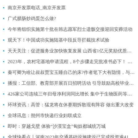
南京开发票电话_南京开发票
广式腊肠炒鸡蛋怎么做?
​今年将组织实施第十批在韩志愿军烈士遗骸交接迎回安葬活动
观天下！中国成功实施陆基中段反导拦截技术试验
天天关注：促进服务业加快恢复发展 山西省1亿元奖励优质零售企业
2023年，农村宅基地申请流程，8个步骤走完批准书必下！ 全球球精选
秦可卿为啥让叔叔贾宝玉睡自己的床?作者笔下大有隐情，与焦大无关
播报：工信部、教育部开展百日招聘活动 引导鼓励高校毕业生到中小企业工作
426家公司连续三年归母净利润同比增长 集中于生物医药等五大行业
环球资讯：高管：猛龙将在休赛期拆散现有阵容 做出重大改变
全球讯息：朔州市快递行业妇联成立
即时：穿越戈壁 体验“沙漠宝盒”匈奴都城统万城
全球快看点丨河南2023年交通基础设施建设已完成投资逾414亿元