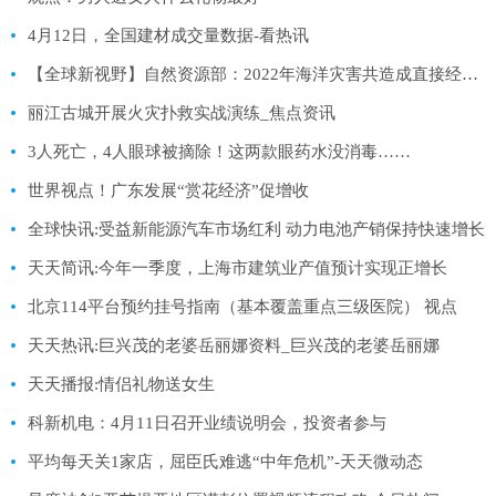
4月12日，全国建材成交量数据-看热讯
【全球新视野】自然资源部：2022年海洋灾害共造成直接经济损失24.1亿元
丽江古城开展火灾扑救实战演练_焦点资讯
3人死亡，4人眼球被摘除！这两款眼药水没消毒……
世界视点！广东发展“赏花经济”促增收
全球快讯:受益新能源汽车市场红利 动力电池产销保持快速增长
天天简讯:今年一季度，上海市建筑业产值预计实现正增长
北京114平台预约挂号指南（基本覆盖重点三级医院） 视点
天天热讯:巨兴茂的老婆岳丽娜资料_巨兴茂的老婆岳丽娜
天天播报:情侣礼物送女生
科新机电：4月11日召开业绩说明会，投资者参与
平均每天关1家店，屈臣氏难逃“中年危机”-天天微动态