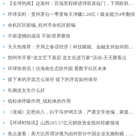
【全球热闻】达洛特：百场里程碑进球双喜临门，下周欧联杯和足总杯要更进一步
环球实时：贵州茅台一季度每天净赚2.28亿！吸金能力4年翻倍
余杭区区邮编_杭州市余杭区邮编
不留遗憾的成语 不留|世界聚焦
天天热推荐：开局之春话经济丨科技赋能、金融支持如何助力粮食产能提升？
朔州市开展“送文艺下基层 送文化进万家”活动-天天聚看点
环球快资讯丨访海南生态软件园 看数字社区未来
拔下来的牙齿怎么保存 拔下的牙齿如何保存
礼物送女生什么好
线粒体呼吸作用_线粒体的作用
《龙城》定档央八，白宇马伊琍主演，严肃文学改编，家庭伦理剧
【环球时快讯】山西205.57亿元财政资金投向经建领域
焦点速看：美方以所谓涉俄为由对部分中国企业实施制裁，商务部回应