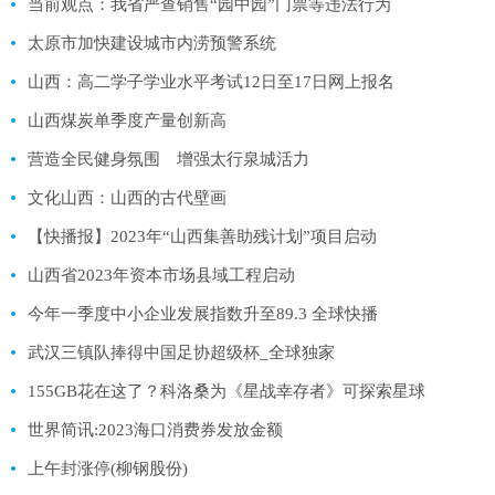
当前观点：我省严查销售“园中园”门票等违法行为
太原市加快建设城市内涝预警系统
山西：高二学子学业水平考试12日至17日网上报名
山西煤炭单季度产量创新高
营造全民健身氛围 增强太行泉城活力
文化山西：山西的古代壁画
【快播报】2023年“山西集善助残计划”项目启动
山西省2023年资本市场县域工程启动
今年一季度中小企业发展指数升至89.3 全球快播
武汉三镇队捧得中国足协超级杯_全球独家
155GB花在这了？科洛桑为《星战幸存者》可探索星球
世界简讯:2023海口消费券发放金额
上午封涨停(柳钢股份)