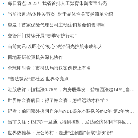
每日看点!2023年我省首批人工繁育朱鹮宝宝出壳
当前报道:晶体性关节炎_对于晶体性关节炎简单介绍
突发！首家保险代理公司主动注销基金销售牌照
交管部门持续开展“春季守护行动”
当前简讯:以匠心守初心 法治阳光护航未成年人
四地基层检察机关深化协作
全球即时看！市司法局报送案例榜上有名
“普法微家”进社区:世界今亮点
港股收评：恒指涨0.76％，内房股爆发，碧桂园涨超14％_当前独家
世界帕金森病日：得了帕金森，怎样运动才科学？
记者：前同曦外援阿丘尔与NBL墨尔本联队签约2年 第2年为球员选项
当前关注：IMF称一旦通胀得到控制，发达经济体利率将回归疫情前低位！
世界热推荐：张公岭村：走进“生物圈”获取“新知识”