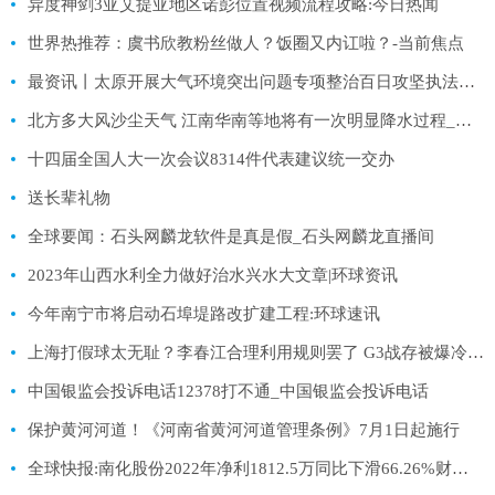
异度神剑3亚艾提亚地区诺彭位置视频流程攻略:今日热闻
世界热推荐：虞书欣教粉丝做人？饭圈又内讧啦？-当前焦点
最资讯丨太原开展大气环境突出问题专项整治百日攻坚执法行动
北方多大风沙尘天气 江南华南等地将有一次明显降水过程_环球即时看
十四届全国人大一次会议8314件代表建议统一交办
送长辈礼物
全球要闻：石头网麟龙软件是真是假_石头网麟龙直播间
2023年山西水利全力做好治水兴水大文章|环球资讯
今年南宁市将启动石埠堤路改扩建工程:环球速讯
上海打假球太无耻？李春江合理利用规则罢了 G3战存被爆冷可能:环球最资讯
中国银监会投诉电话12378打不通_中国银监会投诉电话
保护黄河河道！《河南省黄河河道管理条例》7月1日起施行
全球快报:南化股份2022年净利1812.5万同比下滑66.26%财务总监李晓晨薪酬34.75万