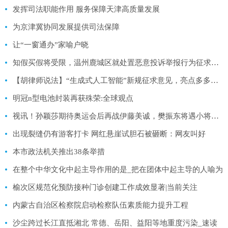
发挥司法职能作用 服务保障天津高质量发展
为京津冀协同发展提供司法保障
让“一窗通办”家喻户晓
知假买假将受限，温州鹿城区就处置恶意投诉举报行为征求意见
【胡律师说法】“生成式人工智能”新规征求意见，亮点多多抢先看
明冠n型电池封装再获殊荣:全球观点
视讯！孙颖莎期待奥运会后再战伊藤美诚，樊振东将遇小将林诗栋挑战
出现裂缝仍有游客打卡 网红悬崖试胆石被砸断：网友叫好
本市政法机关推出38条举措
在整个中华文化中起主导作用的是_把在团体中起主导的人喻为
榆次区规范化预防接种门诊创建工作成效显著|当前关注
内蒙古自治区检察院启动检察队伍素质能力提升工程
沙尘跨过长江直抵湘北 常德、岳阳、益阳等地重度污染_速读