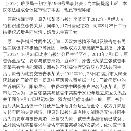
（2013）临罗民一初字第1969号民事判决，向本院提起上诉。本
院依法组成合议庭审理了本案，现已审理终结。
原审法院查明，原告张某某与被告李某某于2012年7月经人介
绍相识建立恋爱关系，同年9月17日登记结婚，同年9月25日举行
结婚仪式后共同生活，婚后未生育子女。
原、被告婚后共同生活期间，因双方感情不和以及被告患有男
性疾病但不积极治疗等原因，导致双方夫妻感情产生裂痕，原告
于2012年10月26日离家与被告分居生活至今。2013年7月8日，原
告诉至法院，要求与被告离婚。庭审中，原告张某某主张被告李
某某患有性功能障碍，因被告不积极治疗导致双方无法共同生
活，原告为此提交被告李某某于2012年10月23日在临沂市人民医
院就诊的门诊病历一份及中草药费收费单据一张，门诊病历中的
主诉病因为：阳痿早泄，收费单据中医保账户户名为李某某。原
审法院认为，原告张某某与被告李某某于2012年建立恋爱关系后
并于同年9月17日登记结婚，双方婚前感情基础一般。原、被告
婚后共同生活仅一个月便产生矛盾并分居生活至今，双方并未建
立起牢固的夫妻感情。现原告以被告患有性功能障碍无法共同生
活为由要求与被告离婚，应当视为原、被告夫妻感情确已破裂，
故对原告张某某要求与被告李某某离婚的诉讼请求，依法应予准