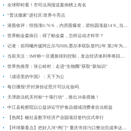
全球即时看！市司法局报送案例榜上有名
“普法微家”进社区:世界今亮点
港股收评：恒指涨0.76％，内房股爆发，碧桂园涨超14％_当前独家
世界帕金森病日：得了帕金森，怎样运动才科学？
记者：前同曦外援阿丘尔与NBL墨尔本联队签约2年 第2年为球员选项
当前关注：IMF称一旦通胀得到控制，发达经济体利率将回归疫情前低位！
世界热推荐：张公岭村：走进“生物圈”获取“新知识”
《成语里的中国》：天下为公
每日播报!开封身份证照片可以化妆吗
天津政法机关对标“十项行动”，推出38条措施！
中江县检察院以公益诉讼守护食品领域消费者合法权益
【热闻】榆社县数字经济产业园项目签约仪式举行
【环球聚看点】把好入河“闸门” 重庆市排污口整治完成率达到80%