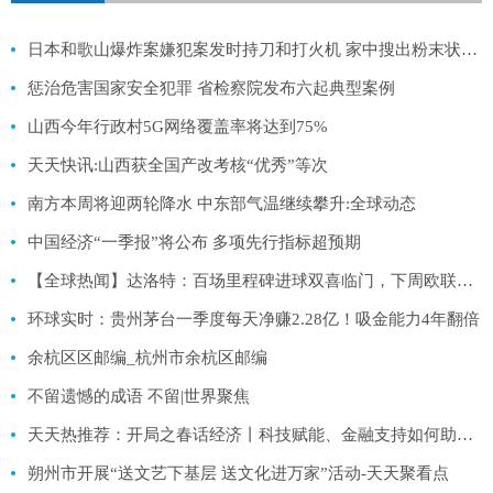
日本和歌山爆炸案嫌犯案发时持刀和打火机 家中搜出粉末状物体
惩治危害国家安全犯罪 省检察院发布六起典型案例
山西今年行政村5G网络覆盖率将达到75%
天天快讯:山西获全国产改考核“优秀”等次
南方本周将迎两轮降水 中东部气温继续攀升:全球动态
中国经济“一季报”将公布 多项先行指标超预期
【全球热闻】达洛特：百场里程碑进球双喜临门，下周欧联杯和足总杯要更进一步
环球实时：贵州茅台一季度每天净赚2.28亿！吸金能力4年翻倍
余杭区区邮编_杭州市余杭区邮编
不留遗憾的成语 不留|世界聚焦
天天热推荐：开局之春话经济丨科技赋能、金融支持如何助力粮食产能提升？
朔州市开展“送文艺下基层 送文化进万家”活动-天天聚看点