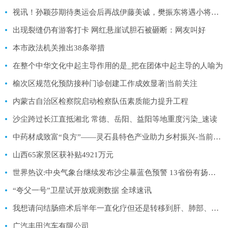
视讯！孙颖莎期待奥运会后再战伊藤美诚，樊振东将遇小将林诗栋挑战
出现裂缝仍有游客打卡 网红悬崖试胆石被砸断：网友叫好
本市政法机关推出38条举措
在整个中华文化中起主导作用的是_把在团体中起主导的人喻为
榆次区规范化预防接种门诊创建工作成效显著|当前关注
内蒙古自治区检察院启动检察队伍素质能力提升工程
沙尘跨过长江直抵湘北 常德、岳阳、益阳等地重度污染_速读
中药材成致富“良方”——灵石县特色产业助力乡村振兴-当前聚焦
山西65家景区获补贴4921万元
世界热议:中央气象台继续发布沙尘暴蓝色预警 13省份有扬沙浮尘天气
“夸父一号”卫星试开放观测数据 全球速讯
我想请问结肠癌术后半年一直化疗但还是转移到肝、肺部、现在转移到头部，开始头晕经过一个月的头部放疗，:世界速读
广汽丰田汽车有限公司