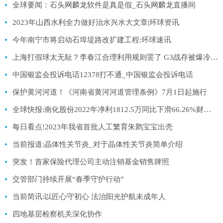
全球要闻：石头网麟龙软件是真是假_石头网麟龙直播间
2023年山西水利全力做好治水兴水大文章|环球资讯
今年南宁市将启动石埠堤路改扩建工程:环球速讯
上海打假球太无耻？李春江合理利用规则罢了 G3战存被爆冷可能:环球最资讯
中国银监会投诉电话12378打不通_中国银监会投诉电话
保护黄河河道！《河南省黄河河道管理条例》7月1日起施行
全球快报:南化股份2022年净利1812.5万同比下滑66.26%财务总监李晓晨薪酬34.75万
每日看点!2023年我省首批人工繁育朱鹮宝宝出壳
当前报道:晶体性关节炎_对于晶体性关节炎简单介绍
突发！首家保险代理公司主动注销基金销售牌照
交管部门持续开展“春季守护行动”
当前简讯:以匠心守初心 法治阳光护航未成年人
四地基层检察机关深化协作