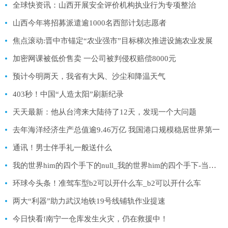
全球快资讯：山西开展安全评价机构执业行为专项整治
山西今年将招募派遣逾1000名西部计划志愿者
焦点滚动:晋中市锚定“农业强市”目标梯次推进设施农业发展
加密网课被低价售卖 一公司被判侵权赔偿8000元
预计今明两天，我省有大风、沙尘和降温天气
403秒！中国“人造太阳”刷新纪录
天天最新：他从台湾来大陆待了12天，发现一个大问题
去年海洋经济生产总值逾9.46万亿 我国港口规模稳居世界第一
通讯！男士伴手礼一般送什么
我的世界him的四个手下的null_我的世界him的四个手下-当前热门
环球今头条！准驾车型b2可以开什么车_b2可以开什么车
两大“利器”助力武汉地铁19号线铺轨作业提速
今日快看!南宁一仓库发生火灾，仍在救援中！