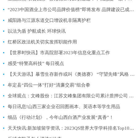
“2023中国酒业上市公司品牌价值榜”即将发布 品牌建设已成酒业发展核心:当前快报
咸阳路与江源东道交口增设机非隔离护栏
以法为盾 护航成长 环球快讯
红桥区政法机关切实发挥职能作用
【世界时快讯】市高院部署2023年信息化重点工作
感受“特警高科技” 每日视点
【天天游讯】暴雪生存新作或叫《奥德赛》 “守望先锋”风格 当前焦点
牟定县“四位一体”打好“清廉交易”组合拳
全球观点：文峰股份：江苏文峰集团有限公司累计质押公司 A 股股份约 2.66 亿股
每日讯息!山西三家企业召回图画本、英语本等学生用品
细品《行动计划》，今年山西白酒产业发展“真香”！
天天快讯:新加坡留学资讯：2023QS世界大学学科排名Top100专业汇总