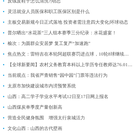
反绒皮鞋子怎么清洗?|动态
灵活就业人员医保和职工医保区别是什么
主板交易新规今日正式落地 投资者需注意四大变化|环球动态
普尔晒出“水花茶”三人组本赛季三分纪录：水花盛宴！
榆次：为圆群众安居梦 复工复产“加速跑”
焦点热文：雷特吉在本轮阿超联赛罚进点球，10轮8球继续领跑射手榜
【全球新要闻】农村义务教育本科以上学历专任教师达76.01%（新数据 新看点）
当前观点：我省严查销售“园中园”门票等违法行为
太原市加快建设城市内涝预警系统
山西：高二学子学业水平考试12日至17日网上报名
山西煤炭单季度产量创新高
营造全民健身氛围 增强太行泉城活力
文化山西：山西的古代壁画