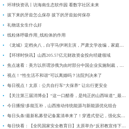
环球快资讯丨访海南生态软件园 看数字社区未来
拔下来的牙齿怎么保存 拔下的牙齿如何保存
礼物送女生什么好
线粒体呼吸作用_线粒体的作用
《龙城》定档央八，白宇马伊琍主演，严肃文学改编，家庭伦理剧
【环球时快讯】山西205.57亿元财政资金投向经建领域
焦点速看：美方以所谓涉俄为由对部分中国企业实施制裁，商务部回应
视点！“性生活不和谐”可以离婚吗？法院判决来了
每日视点！太原：公共自行车“大保养” 让出行更安全
【关注第三届消博会】“这一口醋香，是纯正的山西味道”_最资讯
今日播报!多能互补，山西推动传统能源与新能源优化组合
每日头条!最新私募登记备案清单来了！穿透式登记，强化实控人管理
每日快看：【全民国家安全教育日】太原举办“反邪教宣传下基层入乡村”主题活动