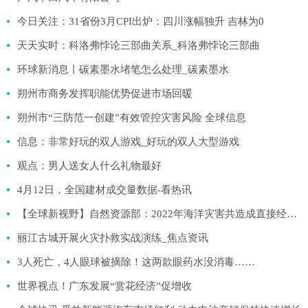
今日关注：31省份3月CPI出炉：四川涨幅独升 吉林为0
天天实时：科洛弗悖论三部曲关系_科洛弗悖论三部曲
环球新消息丨碳素墨水堵笔怎么处理_碳素墨水
朔州市商务发挥职能优势促进市场回暖
朔州市“三防范一创建”有效管控灾害风险 全球信息
信息：非常好玩的双人游戏_好玩的双人大型游戏
观点：男人送女人什么礼物最好
4月12日，全国建材成交量数据-看热讯
【全球新视野】自然资源部：2022年海洋灾害共造成直接经济损失24.1亿元
丽江古城开展火灾扑救实战演练_焦点资讯
3人死亡，4人眼球被摘除！这两款眼药水没消毒……
世界视点！广东发展“赏花经济”促增收