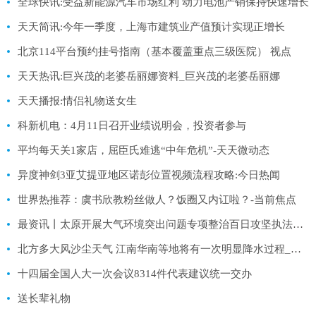
全球快讯:受益新能源汽车市场红利 动力电池产销保持快速增长
天天简讯:今年一季度，上海市建筑业产值预计实现正增长
北京114平台预约挂号指南（基本覆盖重点三级医院） 视点
天天热讯:巨兴茂的老婆岳丽娜资料_巨兴茂的老婆岳丽娜
天天播报:情侣礼物送女生
科新机电：4月11日召开业绩说明会，投资者参与
平均每天关1家店，屈臣氏难逃“中年危机”-天天微动态
异度神剑3亚艾提亚地区诺彭位置视频流程攻略:今日热闻
世界热推荐：虞书欣教粉丝做人？饭圈又内讧啦？-当前焦点
最资讯丨太原开展大气环境突出问题专项整治百日攻坚执法行动
北方多大风沙尘天气 江南华南等地将有一次明显降水过程_环球即时看
十四届全国人大一次会议8314件代表建议统一交办
送长辈礼物