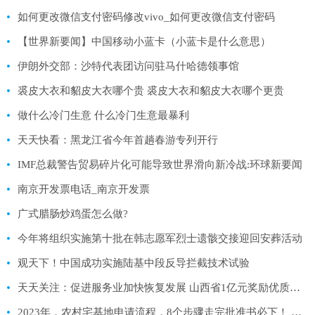
如何更改微信支付密码修改vivo_如何更改微信支付密码
【世界新要闻】中国移动小蓝卡（小蓝卡是什么意思）
伊朗外交部：沙特代表团访问驻马什哈德领事馆
裘皮大衣和貂皮大衣哪个贵 裘皮大衣和貂皮大衣哪个更贵
做什么冷门生意 什么冷门生意最暴利
天天快看：黑龙江省今年首趟春游专列开行
IMF总裁警告贸易碎片化可能导致世界滑向新冷战:环球新要闻
南京开发票电话_南京开发票
广式腊肠炒鸡蛋怎么做?
​今年将组织实施第十批在韩志愿军烈士遗骸交接迎回安葬活动
观天下！中国成功实施陆基中段反导拦截技术试验
天天关注：促进服务业加快恢复发展 山西省1亿元奖励优质零售企业
2023年，农村宅基地申请流程，8个步骤走完批准书必下！ 全球球精选