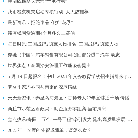
津南区检察院聚焦“十项行动”
我市检察机关启动专项行动_天天热推荐
最新资讯：拒绝毒品 守护“花季”
臻有钱网贷逾期4个月多久上征信
每日时讯!三国战纪2隐藏人物排名_三国战记2隐藏人物
奔驰（中国）汽车销售有限公司召回部分进口汽车:动态
世界焦点！全国治安管理工作座谈会提出
5 月 19 日起报名！中山 2023 年义务教育学校招生指引来了！|看点
著名作家冯亦同与南京的深厚情缘
天天新资讯：秦皇岛海港区：古稀老人22年宣讲近千场 传播党的好声音
商丘市示范区财政局：助企服务零距离-当前消息
焦点热讯:寿阳：五个“一号工程”牵引发力 跑出高质量发展“加速度”
2023年一季度的外贸成绩单，该怎么看？