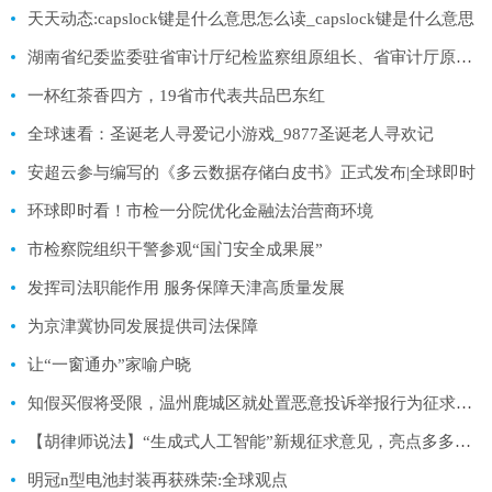
天天动态:capslock键是什么意思怎么读_capslock键是什么意思
湖南省纪委监委驻省审计厅纪检监察组原组长、省审计厅原党组成员包昌林受贿案一审宣判-全球焦点
一杯红茶香四方，19省市代表共品巴东红
全球速看：圣诞老人寻爱记小游戏_9877圣诞老人寻欢记
安超云参与编写的《多云数据存储白皮书》正式发布|全球即时
环球即时看！市检一分院优化金融法治营商环境
市检察院组织干警参观“国门安全成果展”
发挥司法职能作用 服务保障天津高质量发展
为京津冀协同发展提供司法保障
让“一窗通办”家喻户晓
知假买假将受限，温州鹿城区就处置恶意投诉举报行为征求意见
【胡律师说法】“生成式人工智能”新规征求意见，亮点多多抢先看
明冠n型电池封装再获殊荣:全球观点