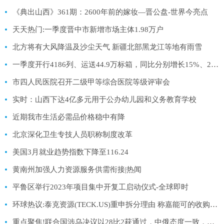
《典出山西》361期：2600年前的嫁妆—晋公盘-世界今亮点
天天热门:一季度晋中市新增市场主体1.98万户
北方将有大风降温及沙尘天气 新疆北部黑龙江等地有雨雪
一季度开行4186列、运送44.9万标箱，同比分别增长15%、28% 中欧班列承运货物日益丰富 世界今日报
市四人民医院召开二级甲等综合医院等级评审会
实时：山西下达4亿多元用于公办幼儿园和义务教育学校
近期我市生活必需品价格稳中有降
北京深化卫生专技人员职称制度改革
美国3月就业趋势指数下降至116.24
黄南州加强人力资源服务供需衔接|热闻
平鲁区举行2023年项目集中开复工启动仪式-全球即时
环球热议:泰克资源(TECK.US)重申拆分理由 称嘉能可的收购提议“不可执行”
重点聚焦!联合国涉乌决议以28比2获通过，中俄态度一致，俄大使称拒绝合作