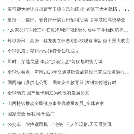
秦可卿为啥让叔叔贾宝玉睡自己的床?作者笔下大有隐情，与焦大无关
播报：工信部、教育部开展百日招聘活动 引导鼓励高校毕业生到中小企业工作
426家公司连续三年归母净利润同比增长 集中于生物医药等五大行业
环球资讯：高管：猛龙将在休赛期拆散现有阵容 做出重大改变
全球讯息：朔州市快递行业妇联成立
即时：穿越戈壁 体验“沙漠宝盒”匈奴都城统万城
全球快看点丨河南2023年交通基础设施建设已完成投资逾414亿元
国网确山县供电公司：国家安全教育日 法制宣传进行时
全球动态:国产显卡到底为啥没有发展起来
山西持续推动全民健身事业高质量发展_全球独家
国家安全 你我同行:热门
公交车上假摔讹司机：“碰瓷”三人组现形:天天最资讯