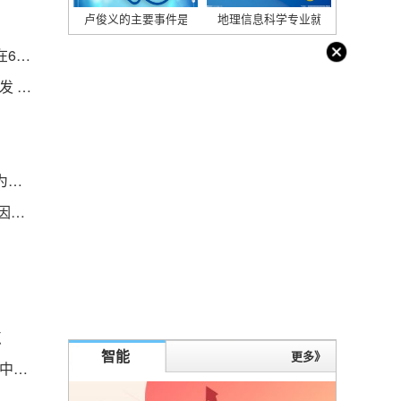
卢俊义的主要事件是什么_卢俊义的主要事件|全球热文
地理信息科学专业就业前景好的岗位
第一共和银行被摩根大通收购！耶伦：美国债务或在6月1日触及上限
「AI 教父」从谷歌离职，警告巨大AI 风险；佳能将发 Vlog 专用相机；马云成日本东京大学教授 世界微资讯
米体：什克即将回到意大利，这赛季已不太可能再为国米出场
一个文档待打印原因为administr_1个文档待打印原因为administrator
点
智能
更多》
环球观焦点：870枚核弹覆盖117座城，假如美国对中国进行核打击，后果会怎么样