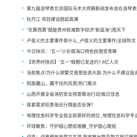
执行到位逾78亿元
第九届浪琴表北京国际马术大师赛新闻发布会在浪琴表
马术学院举办
牡丹江 项目建设掀起高潮
“东算西算”赋能贵州抢滩数字经济“新蓝海”|观天下
卢俊义的主要事件是什么_卢俊义的主要事件|全球热文
今日快讯：“五一”小长假海口特色民宿受青睐
【世界时快讯】“五一”假期已发送约1.6亿人次
当前焦点!为什么频繁交易是投资大敌 为什么不建议投
繁交易
阳泉藏山，藏不住的风景|热门看点
山西开展全省消防安全排查整治行动|每日信息
尿素需求旺季渐近行情能否反弹？
地理信息科学专业就业前景好的岗位_地理信息科学专
业前景
环球聚焦：守护甜心壁纸堆糖_守护甜心壁纸
动态：诗意栖居来厦文艺游 我市推出数百款文旅深度