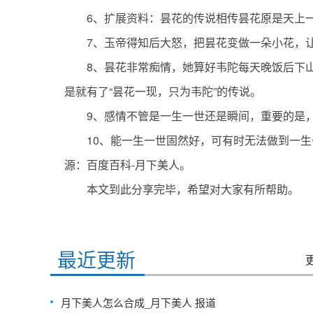
6、扩展资料：昙花的传说相传昙花原是天上
7、玉帝得知后大怒，把昙花变做一朵小花，
8、昙花非常痴情，她算好韦陀每天晚饭后下
是就有了“昙花一现，只为韦陀”的传说。
9、感情不管是一生一世还是瞬间，重要的是
10、能一生一世固然好，可有时无法做到一
源：百度百科-月下美人。
本文到此分享完毕，希望对大家有所帮助。
标签：
最近更新
月下美人怎么合成_月下美人 报道