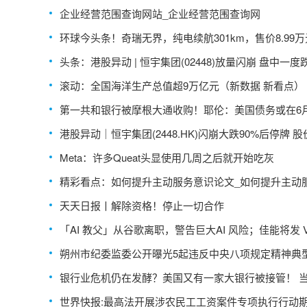
企业经营范围查询网站_企业经营范围查询网
环球今头条！奇瑞无界，纯电续航301km，售价8.99万
头条：港股异动 | 恒宇集团(02448)放量闪崩 盘中一度
1% 股价创上市新低
滚动：全国海洋生产总值超9万亿元（新数据 新看点）
风电发电量同比增长116.2%
第一共和银行被摩根大通收购！耶伦：美国债务或在6
触及上限
港股异动｜恒宇集团(2448.HK)闪崩大跌90%后停牌 股
历史新低
Meta：许多Queat头显使用几周之后就开始吃灰
精彩看点：如何提升主动服务意识论文_如何提升主动
意识
天天日报丨解除资格！停止一切合作
「AI 教父」从谷歌离职，警告巨大AI 风险；佳能将发 Vl
专用相机；马云成日本东京大学教授 世界微资讯
朔州市纪委监委公开曝光5起违反中央八项规定精神典
题
银行业危机仍在发酵？美国又有一家大银行被接管！ 
讯
世界快报:最高法开展涉农民工工资案件专项执行行动