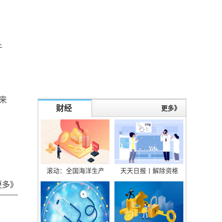
于
来
财经
更多》
滚动：全国海洋生产总值超9万亿元（新数据 新看点） 海上风电
天天日报丨解除资格！停止一切合
更多》