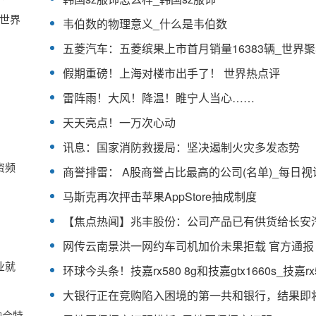
世界
韦伯数的物理意义_什么是韦伯数
五菱汽车：五菱缤果上市首月销量16383辆_世界
假期重磅！上海对楼市出手了！ 世界热点评
雷阵雨！大风！降温！睢宁人当心……
天天亮点！一万次心动
讯息：国家消防救援局：坚决遏制火灾多发态势
资频
商誉排雷： A股商誉占比最高的公司(名单)_每日视
马斯克再次抨击苹果AppStore抽成制度
网传云南景洪一网约车司机加价未果拒载 官方通报
业就
融合特