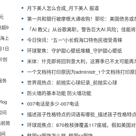
月下美人怎么合成_月下美人 报道
元
跌超9
 海上
今日快讯：“五一”小长假海口特色民宿受青睐
月1日
环球聚焦：守护甜心壁纸堆糖_守护甜心壁纸
价创
服务
世界观热点：前抛实心球纪录_前抛实心球
防火墙的基本功能 防火墙功能
og
007电话是多少-007电话
型问
描述孩子性格特点的词语有哪些_描述孩子性格特
当前简
期间
韩国sz服饰怎么样_韩国sz服饰