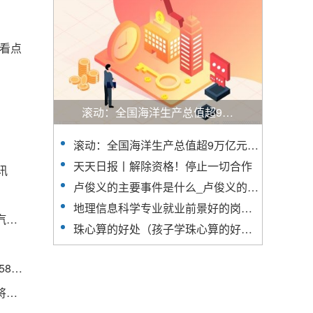
聚看点
滚动：全国海洋生产总值超9万亿元（新数据 新看点） 海上风电发电量同比增长116.2%
滚动：全国海洋生产总值超9万亿元（新数据 新看点） 海上风电发电量同比增长116.2%
天天日报丨解除资格！停止一切合作
讯
卢俊义的主要事件是什么_卢俊义的主要事件|全球热文
地理信息科学专业就业前景好的岗位_地理信息科学专业就业前景
【焦点热闻】兆丰股份：公司产品已有供货给长安汽车 北汽越野等国内多家汽车厂商
珠心算的好处（孩子学珠心算的好处） 天天观焦点
环球今头条！技嘉rx580 8g和技嘉gtx1660s_技嘉rx580 8g
大银行正在竞购陷入困境的第一共和银行，结果即将公布 速看