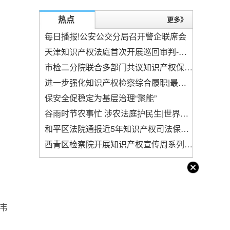
热点
更多》
每日播报!公安公交分局召开警企联席会
天津知识产权法庭首次开展巡回审判-焦点热门
市检二分院联合多部门共议知识产权保护 世界观焦点
进一步强化知识产权检察综合履职|最新资讯
保安全促稳定为基层治理“聚能”
谷雨时节农事忙 涉农法庭护民生|世界今头条
和平区法院通报近5年知识产权司法保护情况-世界实时
西青区检察院开展知识产权宣传周系列活动
韦