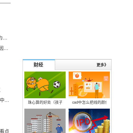
米体：什克即将回到意大利，这赛季已不太可能再为国米出场
一个文档待打印原因为administr_1个文档待打印原因为administrator
财经
更多》
点
环球观焦点：870枚核弹覆盖117座城，假如美国对中国进行核打击，后果会怎么样
珠心算的好处（孩子学珠心算的好处） 天天观焦点
cad中怎么把线的颜色改变_cad怎
聚看点