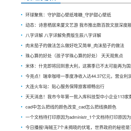
环球聚焦：守护甜心壁纸堆糖_守护甜心壁纸
动态：诗意栖居来厦文艺游 我市推出数百款文旅深度
色产品和服务
八字详解 八字详解免费版生辰八字详解
肉末茄子的做法怎么做好吃又简单_肉沫茄子的做法
珠心算的好处（孩子学珠心算的好处） 天天观焦点
米体：什克即将回到意大利，这赛季已不太可能再为国
场
今亮点！瑞幸咖啡一季度净收入达44.37亿元，营业利润6
亿元
大连火车站：贴心服务保障旅客顺畅出行
天天消息！我市今年第一批入库科技型中小企业113家
居全区首位
cad中怎么把线的颜色改变_cad怎么把线换颜色
一个文档待打印原因为administr_1个文档待打印原因为a
nistrator
今日播报!海贼王7个未揭晓的伏笔，世界政府的秘密是