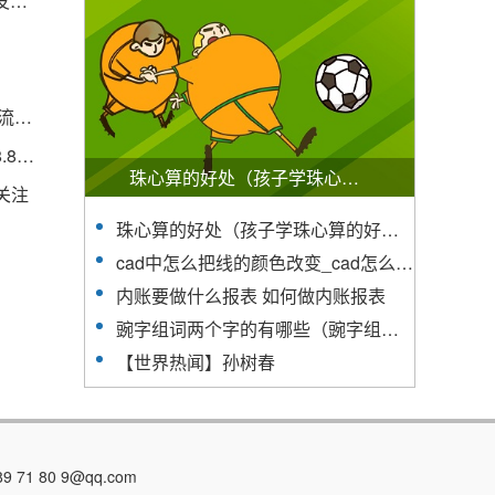
【供应链观察】杭州新坐标：要在高水平高能级研发平台上推进战略布局_全球看热讯
热点在线丨晋城做无痛人流手术比较正规的医院 人流之后吃什么水果
世界最资讯丨“五一”假期首日 成都铁路发送旅客168.8万人次
珠心算的好处（孩子学珠心算的好处） 天天观焦点
关注
珠心算的好处（孩子学珠心算的好处） 天天观焦点
cad中怎么把线的颜色改变_cad怎么把线换颜色
内账要做什么报表 如何做内账报表
豌字组词两个字的有哪些（豌字组词两个字有哪些） 世界报资讯
【世界热闻】孙树春
1 80 9@qq.com