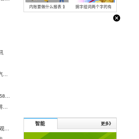
内账要做什么报表 如何做内账报表
豌字组词两个字的有哪些（豌字组词
讯
【焦点热闻】兆丰股份：公司产品已有供货给长安汽车 北汽越野等国内多家汽车厂商
环球今头条！技嘉rx580 8g和技嘉gtx1660s_技嘉rx580 8g
大银行正在竞购陷入困境的第一共和银行，结果即将公布 速看
智能
更多》
林贤参：大陆有能力封锁台湾 美军心理障碍-世界观速讯