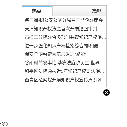
热点
更多》
每日播报!公安公交分局召开警企联席会
天津知识产权法庭首次开展巡回审判-焦点热门
市检二分院联合多部门共议知识产权保护 世界观焦点
进一步强化知识产权检察综合履职|最新资讯
保安全促稳定为基层治理“聚能”
谷雨时节农事忙 涉农法庭护民生|世界今头条
和平区法院通报近5年知识产权司法保护情况-世界实时
西青区检察院开展知识产权宣传周系列活动
更多》