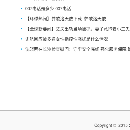
007电话是多少-007电话
【环球热闻】葬歌洛天依下载_葬歌洛天依
【全球新要闻】丈夫出轨当场被抓，妻子竟抱着小三失
哭：这一哭算是缘分已尽
史航回应被多名女性指控性骚扰是什么情况
沈晓明在长沙检查慰问：守牢安全底线 强化服务保障 
市民游客平安祥和过节 今日热文
Copyright © 2