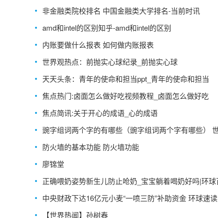
非金融类院校排名 中国金融类大学排名-当前时讯
amd和intel的区别知乎-amd和intel的区别
内账要做什么报表 如何做内账报表
世界观热点：前抛实心球纪录_前抛实心球
天天头条：青年的使命和担当ppt_青年的使命和担当
焦点热门:卤面怎么做好吃视频教程_卤面怎么做好吃
焦点简讯:关于开心的成语_心的成语
豌字组词两个字的有哪些（豌字组词两个字有哪些） 
资讯
防火墙的基本功能 防火墙功能
廖锦堂
正确喂奶姿势新生儿防止呛奶_宝宝躺着喝奶好吗|环球
通
中央财政下达16亿元小麦“一喷三防”补助资金 环球速读
【世界热闻】孙树春