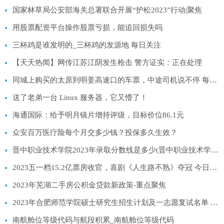
国家林草局公安部海关总署联合开展“护松2023”行动|聚焦
用股票配资平台操作股票亏损，能追回损失吗
三杯鸡是谁发明的_三杯鸡的发源地 每日关注
【天天热闻】网传江苏江阴发生枪击 警方证实：正在处理
同城上购买的太原到明姜高速口的车票，中途司机说不停 每日报道
送了老弟一台 Linux 服务器，它又懵了！
海通国际：给予明月镜片增持评级，目标价位86.1元
众安百万医疗险每个月交多少钱？投保多久生效？
晋中职业技术学院2023年录取分数线是多少(晋中职业技术学院2023年最低录取分数线及位次排名是多少)
2023五一档15.2亿票房收官，喜剧《人生路不熟》夺冠 今日要闻
2023年芜湖二手房公积金贷款新政策-重点聚焦
2023年合肥师范学院硕士研究生招生计划及一志愿复试名单 天天观热点
南航舱位等级代码与航段积累_南航舱位等级代码