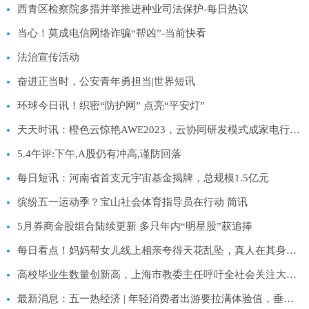
西青区检察院多措并举推进种业司法保护-每日热议
当心！莫成电信网络诈骗“帮凶”-当前快看
法治宣传活动
奋进正当时，公安青年勇担当|世界短讯
环球今日讯！织密“防护网” 点亮“平安灯”
天天时讯：橙色云惊艳AWE2023，云协同研发模式成家电行业数字化创新加速器
5.4午评:下午,A股仍有冲高,谨防回落
每日短讯：河南省首支元宇宙基金揭牌，总规模1.5亿元
缤纷五一运动季？宝山社会体育指导员在行动 简讯
5月券商金股组合陆续更新 多只年内“明星股”获追捧
每日看点！妈妈帮女儿线上相亲夸得天花乱坠，真人在其身后截然相反：是诈骗
高校毕业生数量创新高，上海市教委主任呼吁全社会关注大学生就业_当前聚焦
最新消息：五一热经济 | 年轻消费者出游要拉满体验值，垂钓装备销售同比增长超10倍