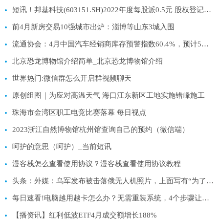
短讯！邦基科技(603151.SH)2022年度每股派0.5元 股权登记日为5月11日
前4月新房交易10强城市出炉：淄博等山东3城入围
流通协会：4月中国汽车经销商库存预警指数60.4%，预计5月终端零售185万辆|环球通讯
北京恐龙博物馆介绍简单_北京恐龙博物馆介绍
世界热门:微信群怎么开启群视频聊天
原创组图｜为应对高温天气 海口江东新区工地实施错峰施工
珠海市金湾区职工电竞比赛落幕 每日视点
2023浙江自然博物馆杭州馆查询自己的预约（微信端）
呵护的意思（呵护）_当前短讯
漫客栈怎么查看使用协议？漫客栈查看使用协议教程
头条：外媒：乌军发布被击落俄无人机照片，上面写有“为了克里姆林宫”
每日速看!电脑越用越卡怎么办？无需重装系统，4个步骤让电脑流畅运行
【播资讯】红利低波ETF4月成交额增长188%