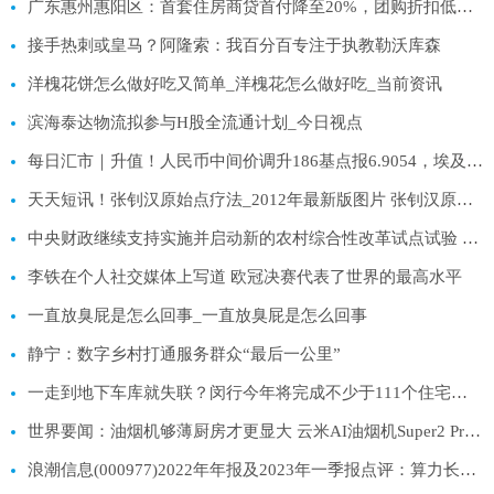
广东惠州惠阳区：首套住房商贷首付降至20%，团购折扣低至8折
接手热刺或皇马？阿隆索：我百分百专注于执教勒沃库森
洋槐花饼怎么做好吃又简单_洋槐花怎么做好吃_当前资讯
滨海泰达物流拟参与H股全流通计划_今日视点
每日汇市｜升值！人民币中间价调升186基点报6.9054，埃及正考虑使用人民币结算
天天短讯！张钊汉原始点疗法_2012年最新版图片 张钊汉原始点疗法案例
中央财政继续支持实施并启动新的农村综合性改革试点试验 全球速读
李铁在个人社交媒体上写道 欧冠决赛代表了世界的最高水平
一直放臭屁是怎么回事_一直放臭屁是怎么回事
静宁：数字乡村打通服务群众“最后一公里”
一走到地下车库就失联？闵行今年将完成不少于111个住宅小区地下车库通信网络覆盖|环球热头条
世界要闻：油烟机够薄厨房才更显大 云米AI油烟机Super2 Pro就是这么优秀
浪潮信息(000977)2022年年报及2023年一季报点评：算力长期向好 AI服务器龙头持续发力_热点聚焦