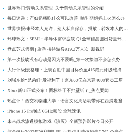
世界热门:劳动关系管理_关于劳动关系管理的介绍
每日速递：产妇奶稀吃什么可以改善_哺乳期妈妈上火怎么办
世界快报:未经本人允许，别人私自保存，播放，转发本人的翻唱歌曲
环球热文：SEMI：半导体需求疲软 Q1全球硅晶圆出货量环比下滑9%
盘点苏式假期 | 旅游 接待游客919.3万人次_新视野
第一次接吻没有心动是因为不爱吗_第一次接吻不会怎么办
大行评级|麦格理：上调百胜中国目标价至416港元评级维持跑输大市|速看料
刘强东给“兄弟们”发福利了！京东60亿在京建4000套员工房
Xbox新UI正式公布！图标终于不挡壁纸了_焦点要闻
热点评！西交利物浦大学：语言文化周活动带你在西浦走遍世界
iPhone 15 Pro独占6GHz频段 全球速讯
未来战术渗透模拟游戏《演灭》全新预告影片今日公开
紫金银行2022年净利增5.6% 计提信用减值损失7.7亿 今亮点