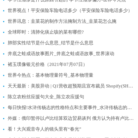
世界视点！平安保险车险电话多少（平安保险车险电话多少）
世界讯息：韭菜花的制作方法腌制方法_韭菜花怎么腌
全球即时：清肺化痰止咳的菜有哪些?
肺部实性结节是什么意思_结节是什么意思
井底之蛙成语故事图片_井底之蛙成语故事_世界滚动
褚玉璞像银元价格（2021年07月07日）
世界今热点：基本物理量符号_基本物理量
天天最新：美股异动 | Q1营收超预期且宣布裁员 Shopify(SHOP.US)涨超27%
陈立农粉丝应援句大全_陈立农应援句
每日快报!水浒传杨志的性格特点和主要事件_水浒传杨志的性格特点
外媒：俄印暂停以卢比结算双边贸易谈判 俄方认为持有卢比不划算
看！大兴观音寺人的镜头里有“春光”