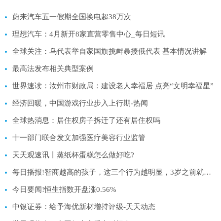
蔚来汽车五一假期全国换电超38万次
理想汽车：4月新开8家直营零售中心_每日短讯
全球关注：乌代表举自家国旗挑衅暴揍俄代表 基本情况讲解
最高法发布相关典型案例
世界速读：汝州市财政局：建设老人幸福居 点亮“文明幸福星”
经济回暖，中国游戏行业步入上行期-热闻
全球热消息：居住权房子拆迁了还有居住权吗
十一部门联合发文加强医疗美容行业监管
天天观速讯丨蒸纸杯蛋糕怎么做好吃?
每日播报!智商越高的孩子，这三个行为越明显，3岁之前就能看出来
今日要闻!恒生指数开盘涨0.56%
中银证券：给予海优新材增持评级-天天动态