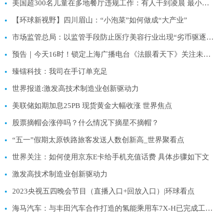
美国超300名儿童在多地餐厅违规工作：有人干到凌晨 最小仅10岁
【环球新视野】四川眉山：“小泡菜”如何做成“大产业”
市场监管总局：以监管手段防止医疗美容行业出现“劣币驱逐良币”现象|世界要闻
预告｜今天16时！锁定上海广播电台《法眼看天下》关注未成年人网络保护_当前快报
臻镭科技：我司在手订单充足
世界报道:激发高技术制造业创新驱动力
美联储如期加息25PB 现货黄金大幅收涨 世界焦点
股票摘帽会涨停吗？什么情况下摘星不摘帽？
“五一”假期太原铁路旅客发送人数创新高_世界聚看点
世界关注：如何使用京东E卡给手机充值话费 具体步骤如下文
激发高技术制造业创新驱动力
2023央视五四晚会节目（直播入口+回放入口）|环球看点
海马汽车：与丰田汽车合作打造的氢能乘用车7X-H已完成工程设计