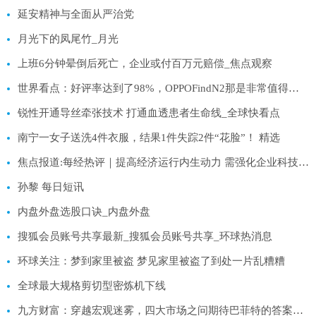
延安精神与全面从严治党
月光下的凤尾竹_月光
上班6分钟晕倒后死亡，企业或付百万元赔偿_焦点观察
世界看点：好评率达到了98%，OPPOFindN2那是非常值得拥有的
锐性开通导丝牵张技术 打通血透患者生命线_全球快看点
南宁一女子送洗4件衣服，结果1件失踪2件“花脸”！ 精选
焦点报道:每经热评｜提高经济运行内生动力 需强化企业科技创新主体地位
孙黎 每日短讯
内盘外盘选股口诀_内盘外盘
搜狐会员账号共享最新_搜狐会员账号共享_环球热消息
环球关注：梦到家里被盗 梦见家里被盗了到处一片乱糟糟
全球最大规格剪切型密炼机下线
九方财富：穿越宏观迷雾，四大市场之问期待巴菲特的答案——2023年伯克希尔股东大会前瞻 天天看热讯