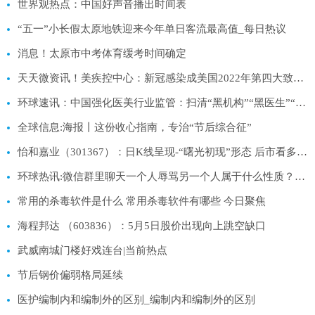
世界观热点：中国好声音播出时间表
“五一”小长假太原地铁迎来今年单日客流最高值_每日热议
消息！太原市中考体育缓考时间确定
天天微资讯！美疾控中心：新冠感染成美国2022年第四大致死原因
环球速讯：中国强化医美行业监管：扫清“黑机构”“黑医生”“黑药械”
全球信息:海报丨这份收心指南，专治“节后综合征”
怡和嘉业（301367）：日K线呈现-“曙光初现”形态 后市看多（05-05）
环球热讯:微信群里聊天一个人辱骂另一个人属于什么性质？群主有没有连带责
常用的杀毒软件是什么 常用杀毒软件有哪些 今日聚焦
海程邦达 （603836）：5月5日股价出现向上跳空缺口
武威南城门楼好戏连台|当前热点
节后钢价偏弱格局延续
医护编制内和编制外的区别_编制内和编制外的区别