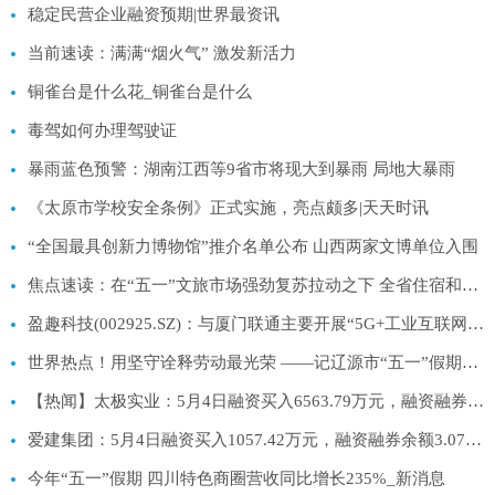
稳定民营企业融资预期|世界最资讯
当前速读：满满“烟火气” 激发新活力
铜雀台是什么花_铜雀台是什么
毒驾如何办理驾驶证
暴雨蓝色预警：湖南江西等9省市将现大到暴雨 局地大暴雨
《太原市学校安全条例》正式实施，亮点颇多|天天时讯
“全国最具创新力博物馆”推介名单公布 山西两家文博单位入围
焦点速读：在“五一”文旅市场强劲复苏拉动之下 全省住宿和餐饮业大幅回暖
盈趣科技(002925.SZ)：与厦门联通主要开展“5G+工业互联网”方面合作，目前暂未涉及GPT方面合作
世界热点！用坚守诠释劳动最光荣 ——记辽源市“五一”假期坚守岗位的劳动者
【热闻】太极实业：5月4日融资买入6563.79万元，融资融券余额6.97亿元
爱建集团：5月4日融资买入1057.42万元，融资融券余额3.07亿元_环球热推荐
今年“五一”假期 四川特色商圈营收同比增长235%_新消息