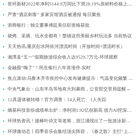
世环新材2022年净利5144.9万同比下滑28.19%原材料价格上涨|全球独家
严查“酒店刺客” 多家宾馆酒店被通报 每日聚焦
浙商银行：独立董事傅廷美任职资格获批
烧烤、采摘、玩水全都有！楚雄这些美丽乡村玩法多 当前热议
天天热讯:重庆彭水阿依河漂流时间（开放时间+漂流时长）
湘潭县“五一”假期旅游综合收入达9529.7万元-环球观察
金融股“嗨了”！民生银行八年首涨停-实时
焦点滚动:乌鲁木齐市疾控中心发布健康提示：气温变化频繁 注意防病保暖
中央气象台：山东半岛等地有大到暴雨，公安部交管局提醒→
12具遗体被转移！官方调查：14人死亡、1人失踪
熵基科技首份成绩单出炉：净利润1.92亿创新高 借力AI挖深护城河
环球热资讯！接棒叶诗文等老将，浙江涌现出了一批游泳新生代
环球微动态丨四季音乐会集结顶尖阵容，《春之歌》主打“上海牌”