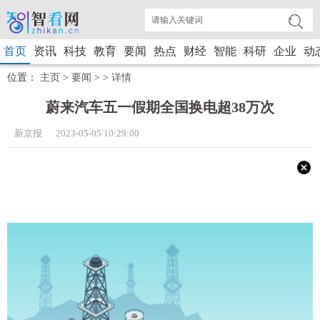
首页
资讯
科技
教育
要闻
热点
财经
智能
科研
企业
动
位置：
主页
>
要闻
> >
详情
蔚来汽车五一假期全国换电超38万次
新京报 2023-05-05 10:29:00