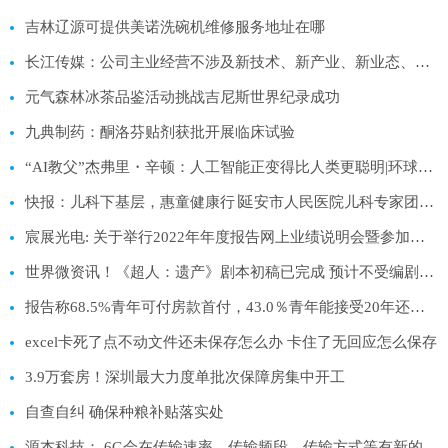
吉林辽源可提供美诺洗碗机维修服务地址在哪
长江传媒：公司主业经营不涉及新技术、新产业、新业态、新模式|环球快讯
元气森林冰茶品鉴活动挑战吉尼斯世界纪录成功
九典制药：酮洛芬贴剂获批开展临床试验
“AI教父”杰弗里・辛顿：人工智能正变得比人类更聪明|环球看点
快报：儿科下基层，惠童健康行∣延安市人民医院儿科专家团队基层巡讲第六站（宜川站）
宸展光电: 关于举行2022年年度报告网上业绩说明会暨参加厦门辖区上市公司2023年投资者网上集体接待日活动的公告
世界微资讯！《超人：遗产》剧本初稿已完成 预计不受编剧罢工影响
报告称68.5%青年可付房款首付，43.0％青年能接受20年还款年限，出于房产保值升值而购房的占比不足一成
excel卡死了点不动文件还未保存怎么办 卡住了无回应怎么保存
3.9万套房！深圳最大力度单批次保障房集中开工
自查自纠 确保种粮补贴落实处
源杰科技： 6G会在传输速率、传输频段、传输方式等有新的定义和创新，公司会关注相关技术发展情况-天天时讯