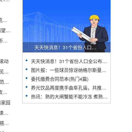
世界快消息！世博大熊猫彩色金条价格今天多少一克（2023年04月27日）
天赋比恩德里克更高？巴西天才自称“梅西尼奥”，渴望效力巴萨 全球时快讯
资讯推荐:2021生死狙击兑换激活码_生死狙击送金币激活码
天天快消息！31个省份人口全公布！广东人最多，出生也最多：连续3年超100万！浙江拿下一项“第一”
滚动
天天快消息！31个省份人口全公布！广东人最多，出生也最多：连续3年超100万！浙江拿下一项“第一”
图片报：一些球员惊讶纳格尔斯曼的下课，高层误判球队会因此解脱|天天播报
应用场景再扩容 微信小程序、视频号可使用数字人民币付款
委托缴费合同范本(热门4篇)
飞利富2022年亏损243.47万同比由盈转亏合并报表范围内子公司数量减少 世界今亮点
养元饮品再度携手曲阜孔庙，共推孔庙祈福罐助力学子圆满高考
热点在线丨上海市通管局魏征：IPv6推进工作进入攻坚克难“深水区”
热讯：熟的大闸蟹能不能冷冻 煮熟的大闸蟹可以冷冻吗
谐家园
环球观察：AMCS 呼吁大型科技公司和相关机构加速意识科学领域的研究
红旗V8TD/V12TD发动机技术鉴定通过 这些新车将搭载-速读