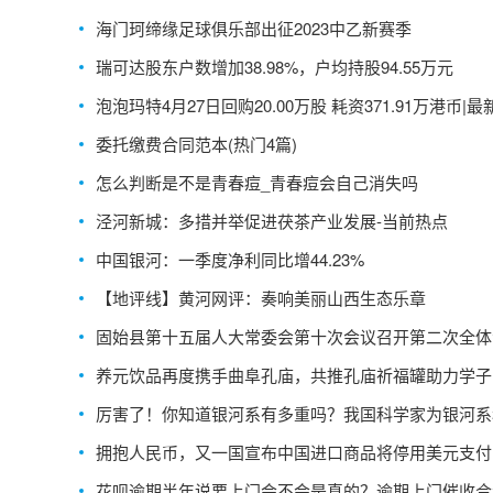
海门珂缔缘足球俱乐部出征2023中乙新赛季
瑞可达股东户数增加38.98%，户均持股94.55万元
泡泡玛特4月27日回购20.00万股 耗资371.91万港币|
委托缴费合同范本(热门4篇)
怎么判断是不是青春痘_青春痘会自己消失吗
泾河新城：多措并举促进茯茶产业发展-当前热点
中国银河：一季度净利同比增44.23%
【地评线】黄河网评：奏响美丽山西生态乐章
固始县第十五届人大常委会第十次会议召开第二次全体
养元饮品再度携手曲阜孔庙，共推孔庙祈福罐助力学子
高考
厉害了！你知道银河系有多重吗？我国科学家为银河系
拥抱人民币，又一国宣布中国进口商品将停用美元支付
花呗逾期半年说要上门会不会是真的？逾期上门催收合