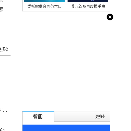
委托缴费合同范本(热门4篇)
养元饮品再度携手曲阜孔庙，共推
照
更多》
厉害了！你知道银河系有多重吗？我国科学家为银河系称重
智能
更多》
世界热讯:达能一季度销售收入69.62亿欧元 同比增长10.5%