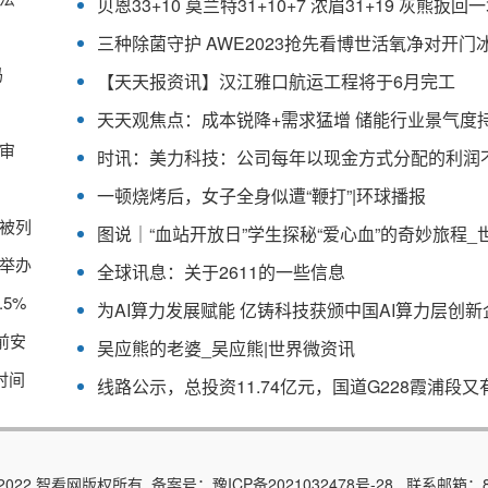
三种除菌守护 AWE2023抢先看博世活氧净对开门
吗
【天天报资讯】汉江雅口航运工程将于6月完工
审
一顿烧烤后，女子全身似遭“鞭打”|环球播报
被列
举办
全球讯息：关于2611的一些信息
5%
为AI算力发展赋能 亿铸科技获颁中国AI算力层创新
前安
吴应熊的老婆_吴应熊|世界微资讯
时间
015-2022 智看网版权所有 备案号：
豫ICP备2021032478号-28
联系邮箱：89 7