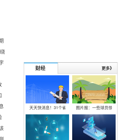
；
期
围绕
字
财经
更多》
改
加
息
天天快消息！31个省份人口全公布！广东人最多，出生也最多：
图片报：一些球员惊讶纳格尔斯曼的
验
该
测