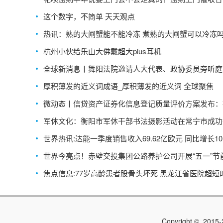
吗？-每日观点
这个数字，不简单 天天观点
热讯：熟的大闸蟹能不能冷冻 煮熟的大闸蟹可以冷冻
杭州小伙给乐山大佛戴超大plus耳机
全球新消息丨舞阳法院邀请人大代表、政协委员旁听庭
厚积薄发的近义词成语_厚积薄发的近义词 全球聚焦
微动态丨信贷资产证券化信息登记质量评价方案发布：
入限制名单业务暂停受理
军休文化：衡阳市军休干部书法摄影活动在常宁市成功
世界热讯:达能一季度销售收入69.62亿欧元 同比增长10.
世界今亮点！赤壁交投集团公路养护公司开展“五一”节
全应急演练活动
焦点信息:77岁高龄患者股骨头坏死 黑龙江省医院超短
完成全部手术操作
Copyright © 2