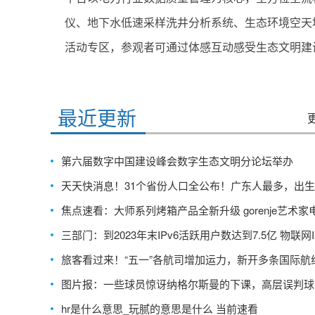
仪、地下水低速采样洗井分析系统、生态环境空天
活动专区，参观者可通过体感互动感受生态文明建
标签：
最近更新
第六届数字中国建设峰会数字生态文明分论坛举办
天天快消息！31个省份人口全公布！广东人最多，出
多：连续3年超100万！浙江拿下一项“第一”
焦点速看：大师系列烤箱产品全新升级 gorenje艺术家
2023AWE
三部门：到2023年末IPv6活跃用户数达到7.5亿 物联网I
连接数达到3亿-观点
旅客看过来！“五一”各航司增加运力，新开多条国际航
前热讯
图片报：一些球员惊讶纳格尔斯曼的下课，高层误判球
因此解脱|天天播报
hr是什么意思_玩腻的意思是什么 当前速看