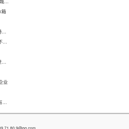
贝恩33+10 莫兰特31+10+7 浓眉31+19 灰熊扳回一城2-3湖人 全球热点评
冰箱
天天观焦点：成本锐降+需求猛增 储能行业景气度持续走高
时讯：美力科技：公司每年以现金方式分配的利润不少于当年度实现的可分配利润的20%
图说｜“血站开放日”学生探秘“爱心血”的奇妙旅程_世界快讯
企业
线路公示，总投资11.74亿元，国道G228霞浦段又有新消息
1 80 9@qq.com