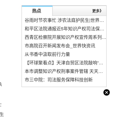
热点
更多》
谷雨时节农事忙 涉农法庭护民生|世界今头条
和平区法院通报近5年知识产权司法保护情况-世界实时
西青区检察院开展知识产权宣传周系列活动
市高院召开新闻发布会_世界快资讯
从书香中汲取前行力量
【环球聚看点】天津自贸区法院敲响“分离式裁判”第一槌
本市调整知识产权刑事案件管辖 天天热推荐
市三中院：司法服务保障科技创新
承
士
生