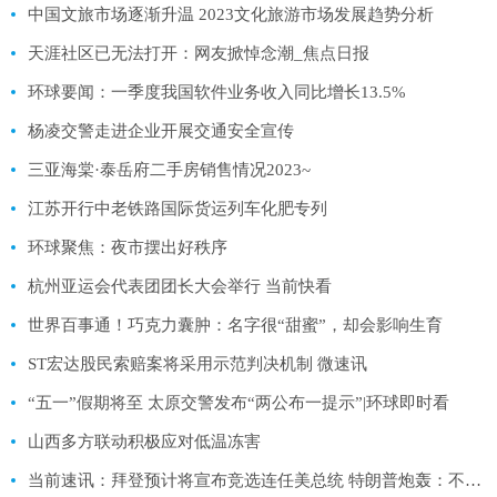
中国文旅市场逐渐升温 2023文化旅游市场发展趋势分析
天涯社区已无法打开：网友掀悼念潮_焦点日报
环球要闻：一季度我国软件业务收入同比增长13.5%
杨凌交警走进企业开展交通安全宣传
三亚海棠·泰岳府二手房销售情况2023~
江苏开行中老铁路国际货运列车化肥专列
环球聚焦：夜市摆出好秩序
杭州亚运会代表团团长大会举行 当前快看
世界百事通！巧克力囊肿：名字很“甜蜜”，却会影响生育
ST宏达股民索赔案将采用示范判决机制 微速讯
“五一”假期将至 太原交警发布“两公布一提示”|环球即时看
山西多方联动积极应对低温冻害
当前速讯：拜登预计将宣布竞选连任美总统 特朗普炮轰：不可想象！