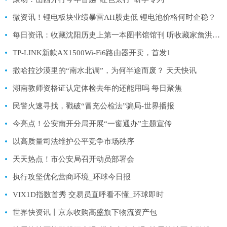
微资讯！锂电板块业绩暴雷AH股走低 锂电池价格何时企稳？
每日资讯：收藏沈阳历史上第一本图书馆馆刊 听收藏家詹洪阁讲述图书的故事
TP-LINK新款AX1500Wi-Fi6路由器开卖，首发1
撒哈拉沙漠里的“南水北调”，为何半途而废？ 天天快讯
湖南教师资格证认定体检去年的还能用吗 每日聚焦
民警火速寻找，戳破“冒充公检法”骗局-世界播报
今亮点！公安南开分局开展“一窗通办”主题宣传
以高质量司法维护公平竞争市场秩序
天天热点！市公安局召开动员部署会
执行攻坚优化营商环境_环球今日报
VIX1D指数首秀 交易员直呼看不懂_环球即时
世界快资讯丨京东收购高盛旗下物流资产包