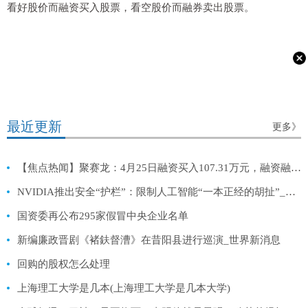
看好股价而融资买入股票，看空股价而融券卖出股票。
最近更新
更多》
【焦点热闻】聚赛龙：4月25日融资买入107.31万元，融资融券余额4211.38万元
NVIDIA推出安全“护栏”：限制人工智能“一本正经的胡扯”_当前简讯
国资委再公布295家假冒中央企业名单
新编廉政晋剧《褚鈇督漕》在昔阳县进行巡演_世界新消息
回购的股权怎么处理
上海理工大学是几本(上海理工大学是几本大学)