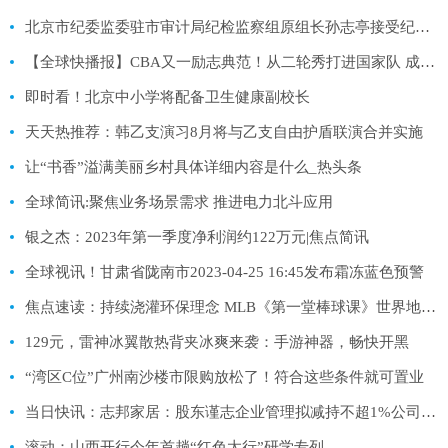
北京市纪委监委驻市审计局纪检监察组原组长孙志亭接受纪律审查和监察调查|天天关注
【全球快播报】CBA又一励志典范！从二轮秀打进国家队 成重建队大腿
即时看！北京中小学将配备卫生健康副校长
天天热推荐：韩乙支演习8月将与乙支自由护盾联演合并实施
让“书香”溢满美丽乡村具体详细内容是什么_热头条
全球简讯:聚焦业务场景需求 推进电力北斗应用
银之杰：2023年第一季度净利润约122万元|焦点简讯
全球视讯！甘肃省陇南市2023-04-25 16:45发布霜冻蓝色预警
焦点速读：持续浇灌环保理念 MLB《第一堂棒球课》世界地球日专场举行
129元，雷神冰翼散热背夹冰爽来袭：手游神器，畅快开黑
“湾区C位”广州南沙楼市限购放松了！符合这些条件就可置业
当日快讯：志邦家居：股东谨志企业管理拟减持不超1%公司股份
滚动：山西开行今年首趟“红色太行”研学专列