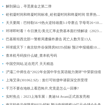
解剖屎山，寻觅黄金之第二弹
砼初凝时间和终凝时间标准_砼初凝时间和终凝时间 世界热消息
天天要闻：巴特勒56+9热火逆转雄鹿3-1夺赛点 字母哥26+10+13
环球即时看！今日澳元/美元汇率走势基本面行情解读（2023/4/25）
巴基斯坦西北部一警察局遭爆炸袭击 死亡人数升至13人
环球观天下！南京软件谷保障房REITs招标 预计申报规模10亿元
查本机号码按什么键_查本机号码
中国空间站,近在咫尺 天天精选
浐灞二中师生在“2022年全国中学生英语能力测评”中荣获佳绩
上海艾录(301062.SZ)：发行可转债申请获深交所受理
千万不要在地铁上看恐怖片,究竟是怎么一回事?
实时焦点：2023上海车展：奥迪S4 Avant正式首发亮相
南京软件谷保障房REITs招标 预计申报规模10亿元|全球今头条