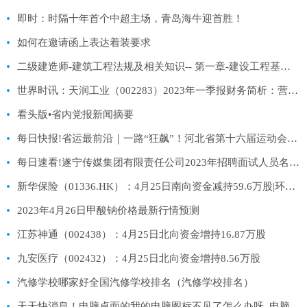
即时：时隔十年首个中超主场，青岛海牛迎首胜！
如何在邀请函上表达着装要求
二级建造师-建筑工程法规及相关知识-- 第一章-建设工程基本法律知识38|天天聚看点
世界时讯：天润工业（002283）2023年一季报财务简析：营收净利润双双增长，盈利能力上升
看头版•省内党报新闻摘要
每日快报!省运最前沿｜一路“狂飙”！河北省第十六届运动会青少年组公路自行车比赛开赛
每日速看!遂宁传媒集团有限责任公司2023年招聘面试人员名单公告
新华保险（01336.HK）：4月25日南向资金减持59.6万股|环球热讯
2023年4月26日甲酸钠价格最新行情预测
江苏神通（002438）：4月25日北向资金增持16.87万股
九安医疗（002432）：4月25日北向资金增持8.56万股
汽修学校哪家好全国汽修学校排名（汽修学校排名）
天天快消息！电脑桌面的我的电脑图标不见了怎么办呀_电脑桌面的我的电脑图标不见了怎么办