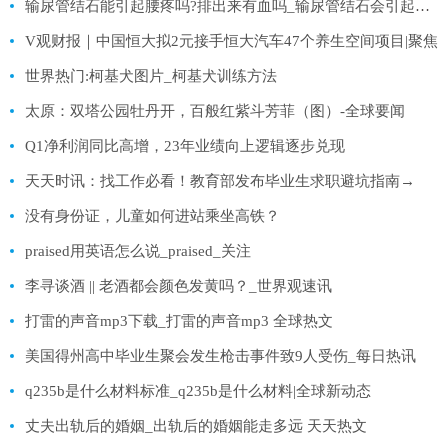
输尿管结石能引起腰疼吗?排出来有血吗_输尿管结石会引起腰疼吗
V观财报｜中国恒大拟2元接手恒大汽车47个养生空间项目|聚焦
世界热门:柯基犬图片_柯基犬训练方法
太原：双塔公园牡丹开，百般红紫斗芳菲（图）-全球要闻
Q1净利润同比高增，23年业绩向上逻辑逐步兑现
天天时讯：找工作必看！教育部发布毕业生求职避坑指南→
没有身份证，儿童如何进站乘坐高铁？
praised用英语怎么说_praised_关注
李寻谈酒 || 老酒都会颜色发黄吗？_世界观速讯
打雷的声音mp3下载_打雷的声音mp3 全球热文
美国得州高中毕业生聚会发生枪击事件致9人受伤_每日热讯
q235b是什么材料标准_q235b是什么材料|全球新动态
丈夫出轨后的婚姻_出轨后的婚姻能走多远 天天热文