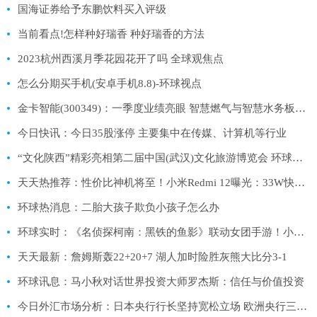
国海证券给予东鹏饮料买入评级
当前看点!怎样种好瑞香 种好瑞香的方法
2023杭州西溪月季花园花开了吗 全球观焦点
怎么分期买手机(安卓手机8.8)-环球视点
金卡智能(300349)：一季度业绩亮眼 智慧燃气与智慧水务板块双增_环球速讯
今日快讯：今日35股涨停 主要集中在传媒、计算机等行业
“文化陕西”精彩亮相第二届中国(武汉)文化旅游博览会 环球速读
天天热推荐：性价比神机将至！小米Redmi 12曝光：33W快充、预装MIUI 14
环球热消息：二胎大孩子欺负小孩子怎么办
环球实时：《名侦探柯南：黑铁的鱼影》联动女团手游！小偶像cos角色齐上阵！
天天最新：詹姆斯轰22+20+7 湖人加时险胜灰熊大比分3-1
环球讯息：马小秋对话世界投资大师罗杰斯：信任与价值投资
今日外汇市场分析：日本央行行长坚持宽松立场 欧洲央行三名管委支持加息