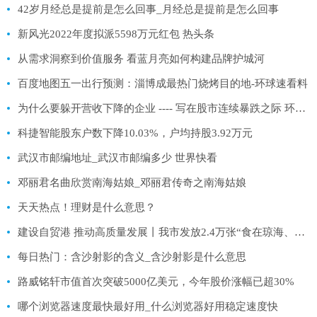
42岁月经总是提前是怎么回事_月经总是提前是怎么回事
新风光2022年度拟派5598万元红包 热头条
从需求洞察到价值服务 看蓝月亮如何构建品牌护城河
百度地图五一出行预测：淄博成最热门烧烤目的地-环球速看料
为什么要躲开营收下降的企业 ---- 写在股市连续暴跌之际 环球热文
科捷智能股东户数下降10.03%，户均持股3.92万元
武汉市邮编地址_武汉市邮编多少 世界快看
邓丽君名曲欣赏南海姑娘_邓丽君传奇之南海姑娘
天天热点！理财是什么意思？
建设自贸港 推动高质量发展丨我市发放2.4万张“食在琼海、美好旅城”电子消费券 直接带动消费503万元|全球速读
每日热门：含沙射影的含义_含沙射影是什么意思
路威铭轩市值首次突破5000亿美元，今年股价涨幅已超30%
哪个浏览器速度最快最好用_什么浏览器好用稳定速度快