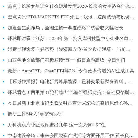
热点！长脸女生适合什么短发发型2020-长脸的女生适合什么短发发型
焦点简讯:ETO MARKETS ETO外汇：浅谈，逆向波动与投资心态！
加速全生态布局，圣湘生物一季度战略产线营收大幅增长
环球即时看！江苏：2023年第二批入库科技型中小企业名单（四）
消费呈现恢复向好态势（经济新方位·首季数据观察） 当前焦点
山西各地文旅部门积极迎接“五一”假日旅游高峰_今日热门
最新：AutoGPT、ChatGPT4等22种令你效率倍增的AI生成工具
【环球快播报】电池新贵蜂巢能源：已补交最新财务资料，最快年内科创板上市
环球看点！西甲第31轮前瞻 毕巴塞维强强对抗；皇社贝蒂斯争四大战
今日最新！北京市纪委监委驻市审计局纪检监察组原组长孙志亭接受纪律审查和监察调查
调研工作“身入”更需“心入”
万科杭宸府小区地库进出几年 这一次为何“卡”住
中南建设辛琦：未来会围绕资产激活等方面开展工作 延长负债期限|全球热推荐