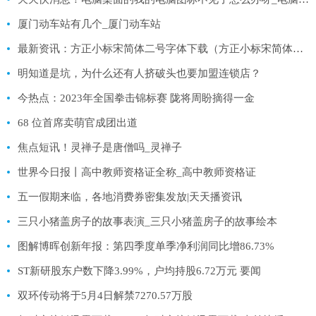
厦门动车站有几个_厦门动车站
最新资讯：方正小标宋简体二号字体下载（方正小标宋简体二号）
明知道是坑，为什么还有人挤破头也要加盟连锁店？
今热点：2023年全国拳击锦标赛 陇将周盼摘得一金
68 位首席卖萌官成团出道
焦点短讯！灵禅子是唐僧吗_灵禅子
世界今日报丨高中教师资格证全称_高中教师资格证
五一假期来临，各地消费券密集发放|天天播资讯
三只小猪盖房子的故事表演_三只小猪盖房子的故事绘本
图解博晖创新年报：第四季度单季净利润同比增86.73%
ST新研股东户数下降3.99%，户均持股6.72万元 要闻
双环传动将于5月4日解禁7270.57万股