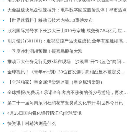
大金融板块尾盘快速拉升；电科数字回应股价跌停丨早市热点
【世界速看料】移动云技术内核3.0重磅发布
欣利国际摇号拿下长沙大王山010号宗地 成交价7.54亿元 世界滚动
明月镜片(301101)：近视防控产品快速成长 全年有望延续高增 观天下
一季度净利润超预期！报喜鸟股价大涨
推动五大任务见行见效•我在现场｜沙漠里“开”出蓝色“向阳花” 新资讯
全球视讯！《青年π计划》30位首发选手亮相凸显不被定义的年轻唱作力
【全球独家】重金属污染源监测（重金属污染源）
全球播报:免费玩！承诺全年客房不涨价的侨乡号游轮，再次展现威海人的热情好客
第二十一届河南汝阳杜鹃花节暨炎黄文化节开幕|世界今日讯
4月25日国内氟化铝行情汇总|全球资讯
快资讯丨科赫法则是什么