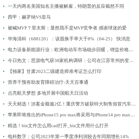
一天内两名美国知名主播被解雇，特朗普的反应截然不同
西甲：赫罗纳VS皇马
被喊MVP？里夫斯：显然我不是MVP竞争者 感谢球迷的爱
华海清科（688120）：该股换手率大于8%（04-25） 快消息
电力设备新能源行业：欧洲电动车市场稳步回暖，锂盐价格持续下跌－锂电产业链周评（4月第2周）-天天速读
今日热文：思源电气获38家机构调研：公司在江苏常州的变压器生产基地在2022年第四季度建成投产，目前正在产能爬坡阶段（附调研问答）
【独家】甘肃2023二级建造师准考证怎么打印
营养干预有助发育障碍治疗-天天百事通
点亮航天梦想 多地开展中国航天日活动
天天精选！涉案金额逾2亿！重庆警方破获特大制售假冒汽车安全气囊案
苹果即将推出的iPhone15 pro max将采用与iPhone14 pro max一样摄像头
精选！bin文件怎么用cad打开_bin文件用什么打开
电科数字：公司2023年第一季度净利润较去年同期增长14%