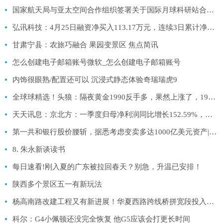
国家航天局与亚太空间合作组织签署关于国际月球科研站合作联合声明
弘讯科技：4月25日融资净买入113.17万元，连续3日累计净买入825.64万元|环球实时
甘肃宁县：农旅巧融合 果园变景区 焦点简讯
怎么创建电子邮箱账号微软_怎么创建电子邮箱账号
内饰很眼熟/配置还可以 沉浸式静态体验奇瑞瑞虎9
全球球精选！头狼：隔夜黄金1990反手多，果然上涨了，1994继续多
天天讯息：京北方：一季度归母净利润同比增长152.59%，今年经营全面恢复正常
第一共和银行股价腰斩，据悉考虑变卖多达1000亿美元资产|环球头条
8. 朱永新谈读书
每日速看!刚入夏的广东被拉回春天？别急，升温已安排！
陕西多个景区五一有新玩法
杨高南路改建工程又有新进展！华夏西路跨线桥拼宽段投入使用
科尔：G4小佩顿还没完全恢复 他G5应该会打更长时间