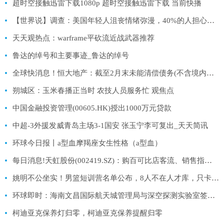
超时空接触迅雷下载1080p 超时空接触迅雷下载 当前快播
【世界说】调查：美国年轻人沮丧情绪弥漫，40%的人担心遭枪击、近1/4的人觉得“死了更好”
天天观热点：warframe平砍流近战武器推荐
鲁达的绰号和主要事迹_鲁达的绰号
全球快消息！恒大地产：截至2月末未能清偿债务(不含境内外债券)2371亿 逾期商票2480亿
朔城区：玉米春播正当时 农技人员服务忙 观焦点
中国金融投资管理(00605.HK)授出1000万元贷款
中超-3外援发威青岛主场3-1国安 张玉宁李可复出_天天简讯
环球今日报丨a型血摩羯座女生性格（a型血）
每日消息!天虹股份(002419.SZ)：购百可比店客流、销售指标均恢复较好 客流基本恢复至2019年水平
姚明不公坐实！男篮短训营名单公布，8人不在人才库，只卡杜锋！-全球热议
环球即时：海南文昌国际航天城管理局与深空探测实验室签订战略合作协议
柯迪亚克保养灯归零，柯迪亚克保养提醒归零